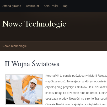
Strona główna
Archiwum
Spis Treści
Tagi
Nowe Technologie
Nowe Technologie
II Wojna Światowa
KoronaMK to serwis poświęcony historii Rzeczyp
współczesność. To miejsce, w którym opowieść sp
czytelną ciąg przyczyn i skutków. Jeśli szuka
chcesz pojąć tło przemian albo po prostu lubis
taką bazą wiedzy. Nowości na stronie Transport, 
Okresie Rozbiorów. Największą siłą historii jes