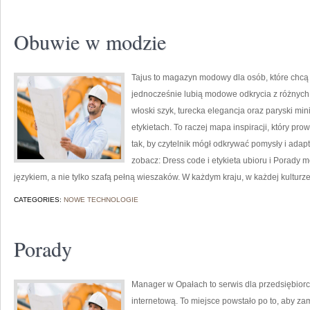
Obuwie w modzie
Tajus to magazyn modowy dla osób, które chc
jednocześnie lubią modowe odkrycia z różnych s
włoski szyk, turecka elegancja oraz paryski min
etykietach. To raczej mapa inspiracji, który prow
tak, by czytelnik mógł odkrywać pomysły i adap
zobacz: Dress code i etykieta ubioru i Porady 
językiem, a nie tylko szafą pełną wieszaków. W każdym kraju, w każdej kulturz
CATEGORIES:
NOWE TECHNOLOGIE
Porady
Manager w Opałach to serwis dla przedsiębiorcó
internetową. To miejsce powstało po to, aby zam