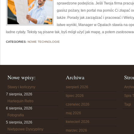
sprawdzone podejścia. Jeśli Twoja firma pracuje
gasisz pożary, ten portal ma pomóc Ci złapać 
także: Porady jak zarządzać i pracować i Wielcy
łatwe wyniki, Manager w Opałach stawia na oper
ładne cytaty. Teksty są pisane tak, byś mógł użyć jak mapę, a potem zastosowa
CATEGORIES:
NOWE TECHNOLOGIE
Nowe wpisy:
Archiwa
Stro
Stawy i kończyny
sierpień 2026
Arch
7 sierpnia, 2026
lipiec 2026
Spis T
Harlequin Retro
czerwiec 2026
Tagi
6 sierpnia, 2026
maj 2026
Fotografia
kwiecień 2026
5 sierpnia, 2026
Nietypowe Dyscypliny
marzec 2026