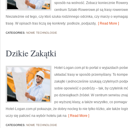
sposób na wolność. Zobacz koniecznie Rowery 
centrum Szlaki-Rowerowe.pl są trasy rowerowe
Niezależnie od tego, czy ktoś szuka rodzinnego odcinka, czy marzy o wymaga
trasę. W opisach tras liczą się konkrety: podłoże, podjazdy,
[ Read More ]
CATEGORIES:
NOWE TECHNOLOGIE
Dzikie Zakątki
Hotel-Logan.com.pl to portal o wyjazdach poś
układać trasy w sposób przemyślany. To kompe
zakątki i jednocześnie szukają czytelnych podp
sobie opowieść o podróży – tak, by czytelnik 
po dziesiątkach źródeł. W centrum serwisu znaj
po wyższej klasy, a także wszystko, co pomag
Hotel-Logan.com.pl pokazuje, że dobry nocleg to nie tylko łóżko, ale także logi
uczy się patrzeć na wybór hotelu jak na
[ Read More ]
CATEGORIES:
NOWE TECHNOLOGIE