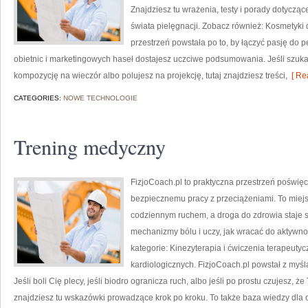
Znajdziesz tu wrażenia, testy i porady dotycz
świata pielęgnacji. Zobacz również: Kosmetyki 
przestrzeń powstała po to, by łączyć pasję do p
obietnic i marketingowych haseł dostajesz uczciwe podsumowania. Jeśli szuk
kompozycję na wieczór albo polujesz na projekcję, tutaj znajdziesz treści,
[ Re
CATEGORIES:
NOWE TECHNOLOGIE
Trening medyczny
FizjoCoach.pl to praktyczna przestrzeń poświę
bezpiecznemu pracy z przeciążeniami. To miejsc
codziennym ruchem, a droga do zdrowia staje 
mechanizmy bólu i uczy, jak wracać do aktywn
kategorie: Kinezyterapia i ćwiczenia terapeutyc
kardiologicznych. FizjoCoach.pl powstał z myśl
Jeśli boli Cię plecy, jeśli biodro ogranicza ruch, albo jeśli po prostu czujesz, ż
znajdziesz tu wskazówki prowadzące krok po kroku. To także baza wiedzy dla