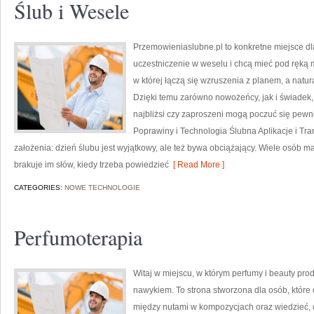
Ślub i Wesele
Przemowieniaslubne.pl to konkretne miejsce dl
uczestniczenie w weselu i chcą mieć pod ręką m
w której łączą się wzruszenia z planem, a natur
Dzięki temu zarówno nowożeńcy, jak i świadek, 
najbliżsi czy zaproszeni mogą poczuć się pewniej
Poprawiny i Technologia Ślubna Aplikacje i Tra
założenia: dzień ślubu jest wyjątkowy, ale też bywa obciążający. Wiele osób 
brakuje im słów, kiedy trzeba powiedzieć
[ Read More ]
CATEGORIES:
NOWE TECHNOLOGIE
Perfumoterapia
Witaj w miejscu, w którym perfumy i beauty produ
nawykiem. To strona stworzona dla osób, któr
między nutami w kompozycjach oraz wiedzieć, c