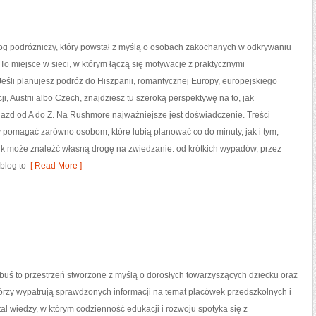
og podróżniczy, który powstał z myślą o osobach zakochanych w odkrywaniu
To miejsce w sieci, w którym łączą się motywacje z praktycznymi
śli planujesz podróż do Hiszpanii, romantycznej Europy, europejskiego
i, Austrii albo Czech, znajdziesz tu szeroką perspektywę na to, jak
azd od A do Z. Na Rushmore najważniejsze jest doświadczenie. Treści
y pomagać zarówno osobom, które lubią planować co do minuty, jak i tym,
nik może znaleźć własną drogę na zwiedzanie: od krótkich wypadów, przez
blog to
[ Read More ]
uś to przestrzeń stworzone z myślą o dorosłych towarzyszących dziecku oraz
tórzy wypatrują sprawdzonych informacji na temat placówek przedszkolnych i
tal wiedzy, w którym codzienność edukacji i rozwoju spotyka się z