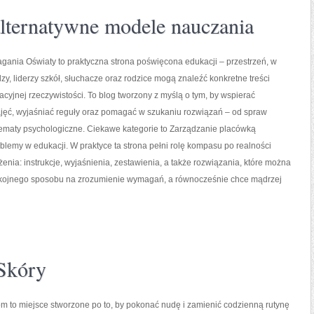
lternatywne modele nauczania
gania Oświaty to praktyczna strona poświęcona edukacji – przestrzeń, w
y, liderzy szkół, słuchacze oraz rodzice mogą znaleźć konkretne treści
cyjnej rzeczywistości. To blog tworzony z myślą o tym, by wspierać
jęć, wyjaśniać reguły oraz pomagać w szukaniu rozwiązań – od spraw
tematy psychologiczne. Ciekawe kategorie to Zarządzanie placówką
blemy w edukacji. W praktyce ta strona pełni rolę kompasu po realności
nia: instrukcje, wyjaśnienia, zestawienia, a także rozwiązania, które można
spokojnego sposobu na zrozumienie wymagań, a równocześnie chce mądrzej
 Skóry
m to miejsce stworzone po to, by pokonać nudę i zamienić codzienną rutynę