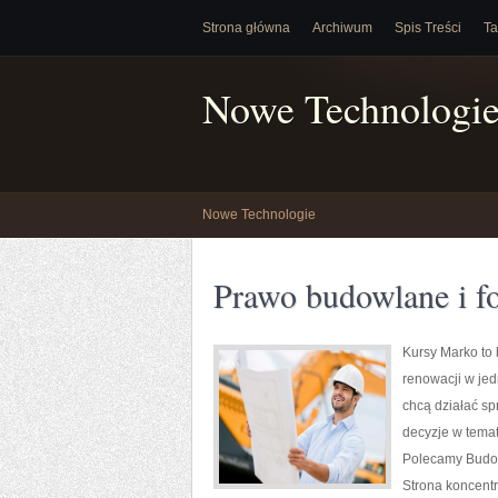
Strona główna
Archiwum
Spis Treści
Ta
Nowe Technologi
Nowe Technologie
Prawo budowlane i f
Kursy Marko to 
renowacji w jed
chcą działać sp
decyzje w temat
Polecamy Budow
Strona koncentr