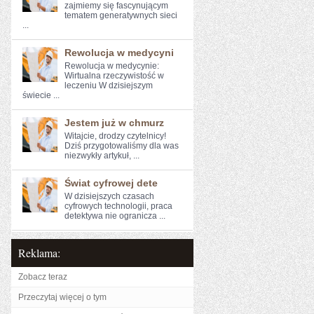
zajmiemy się fascynującym
tematem generatywnych sieci
...
Rewolucja w medycyni
Rewolucja ⁤w ‍medycynie:
Wirtualna rzeczywistość w⁤
leczeniu W ‌dzisiejszym
świecie ...
Jestem już w chmurz
Witajcie, drodzy⁢ czytelnicy!
Dziś ​przygotowaliśmy dla was
niezwykły ​artykuł, ...
Świat cyfrowej dete
W dzisiejszych czasach​
cyfrowych technologii,​ praca
detektywa​ nie ogranicza ...
Reklama:
Zobacz teraz
Przeczytaj więcej o tym