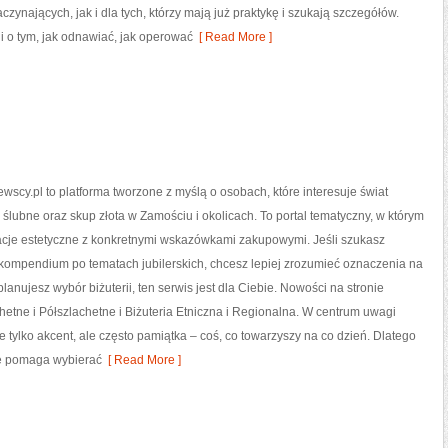
zynających, jak i dla tych, którzy mają już praktykę i szukają szczegółów.
ji o tym, jak odnawiać, jak operować
[ Read More ]
wscy.pl to platforma tworzone z myślą o osobach, które interesuje świat
 ślubne oraz skup złota w Zamościu i okolicach. To portal tematyczny, w którym
racje estetyczne z konkretnymi wskazówkami zakupowymi. Jeśli szukasz
ompendium po tematach jubilerskich, chcesz lepiej zrozumieć oznaczenia na
lanujesz wybór biżuterii, ten serwis jest dla Ciebie. Nowości na stronie
etne i Półszlachetne i Biżuteria Etniczna i Regionalna. W centrum uwagi
ie tylko akcent, ale często pamiątka – coś, co towarzyszy na co dzień. Dlatego
re pomaga wybierać
[ Read More ]