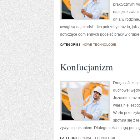
praktycznymi ws
napięcie związa
dnia w rodzinie
uwagi są najmłodsi – ich potrzeby oraz to, jak
dotyczące odmiennych podejść pracy w grupie 
CATEGORIES:
NOWE TECHNOLOGIE
Konfucjanizm
Droga z Jezusem
duchowej wędrów
Jezusem oraz ro
wiara nie jest 
Warto przeczyta
spotyka się z r
żywym spotkaniem. Dlatego treści mogą pomag
CATEGORIES:
NOWE TECHNOLOGIE