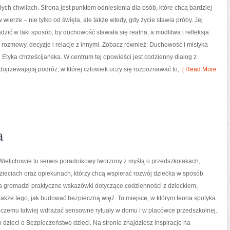
ych chwilach. Strona jest punktem odniesienia dla osób, które chcą bardziej
wierze – nie tylko od święta, ale także wtedy, gdy życie stawia próby. Jej
adzić w taki sposób, by duchowość stawała się realna, a modlitwa i refleksja
 rozmowy, decyzje i relacje z innymi. Zobacz również: Duchowość i mistyka
i Etyka chrześcijańska. W centrum tej opowieści jest codzienny dialog z
 dojrzewającą podróż, w której człowiek uczy się rozpoznawać to,
[ Read More
a
Wielichowie to serwis poradnikowy tworzony z myślą o przedszkolakach,
zieciach oraz opiekunach, którzy chcą wspierać rozwój dziecka w sposób
na gromadzi praktyczne wskazówki dotyczące codzienności z dzieckiem,
akże tego, jak budować bezpieczną więź. To miejsce, w którym teoria spotyka
i czemu łatwiej wdrażać sensowne rytuały w domu i w placówce przedszkolnej.
dzieci o Bezpieczeństwo dzieci. Na stronie znajdziesz inspiracje na