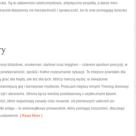
a. Są tu aktywności wielozmysłowe, artystyczne projekty, a także mini-
 nacisk kładziemy na niezależność i sprawczość, bo to one pomagają dziecku
ry
ony bilardowi, snukerowi, dartowi oraz kręglom – czterem sportom precyzji, w
ę powtarzalność, spokój i trafne rozpoznanie sytuacji. To miejsce powstało dla
 grać dla frajdy, ale też dla tych, którzy mierzą wyżej: w świadome
pewniejszą grę i turniejowe myślenie. Polecam między innymi Trening domowy
przęt i akcesoria. Strona łączy wiedzę podstawową z użytecznymi tipami.
reści, które wyjaśniają zasady oraz niuanse: od pierwszych uderzeń po
ótki wstęp – to wielowątkowy przewodnik, który pomaga zrozumieć, dlaczego
 ustawienie
[ Read More ]