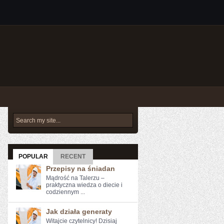
POPULAR
RECENT
Przepisy na śniadan
Mądrość na Talerzu –
praktyczna wiedza o diecie i
codziennym ...
Jak działa generaty
Witajcie czytelnicy! Dzisiaj