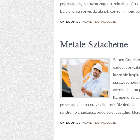
pojawiają się zarówno zagadnienia dla osób zac
Dzięki temu serwis działa jak centrum informac
CATEGORIES:
NOWE TECHNOLOGIE
Metale Szlachetne
Strona Godzisze
ozdób, obrączki
łączą się inspi
sprawdzonego k
wyrobach albo p
Kamienie Szlach
pozostaje piękno oraz solidność. Biżuteria to n
na stronie znajdziesz podejście rozsądne, któ
CATEGORIES:
NOWE TECHNOLOGIE