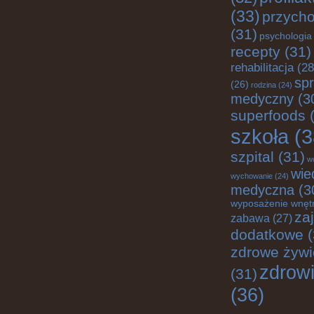
(33)
przych
(31)
psychologia
recepty
(31)
rehabilitacja
(28
spr
(26)
rodzina
(24)
medyczny
(3
superfoods
(
szkoła
(3
szpital
(31)
w
wie
wychowanie
(24)
medyczna
(3
wyposażenie wnęt
za
zabawa
(27)
dodatkowe
(
zdrowe żywi
zdrow
(31)
(36)