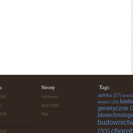
a
Strony
Tagi:
apteka
(27)
aranż
2026
Archiwum
bada
wnętrz
(26)
6
Spis Treści
genetyczne
(
biotechnologi
2026
Tagi
budownict
choro
(33)
2026