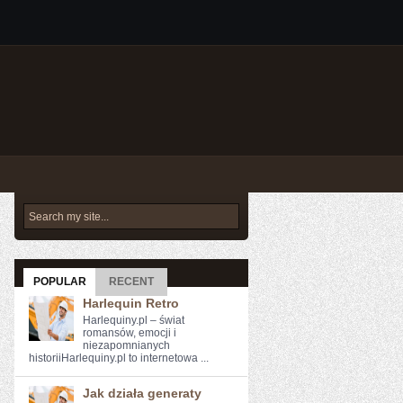
POPULAR
RECENT
Harlequin Retro
Harlequiny.pl – świat
romansów, emocji i
niezapomnianych
historiiHarlequiny.pl to internetowa ...
Jak działa generaty