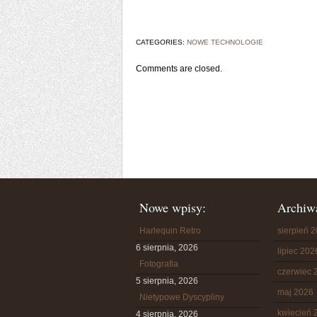
CATEGORIES:
NOWE TECHNOLOGIE
Comments are closed.
Nowe wpisy:
Archiw
Harlequin Retro
sierpień 
6 sierpnia, 2026
lipiec 202
Fotografia
czerwiec 
5 sierpnia, 2026
maj 2026
Nietypowe Dyscypliny
kwiecień 
4 sierpnia, 2026