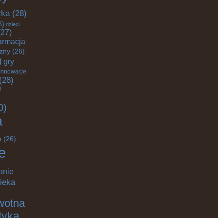
yka
(28)
6)
dzieci
27)
armacja
czny
(26)
)
gry
Innowacje
(28)
)
0)
a
e
(26)
e
anie
ieka
wotna
ktyka