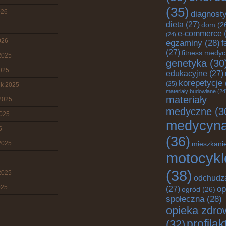
(35)
026
diagnost
dieta
(27)
dom
(2
e-commerce
(
(24)
026
egzaminy
(28)
f
(27)
fitness medy
2025
genetyka
(30
2025
edukacyjne
(27)
korepetycje
(25)
ik 2025
materiały budowlane
(24
materiały
2025
medyczne
(3
2025
medycyn
5
(36)
2025
mieszkani
motocykl
(38)
2025
odchudz
025
op
(27)
ogród
(26)
społeczna
(28)
opieka zdro
profila
(32)