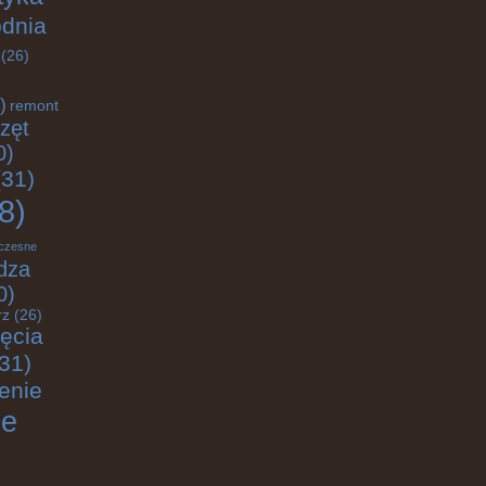
odnia
(26)
)
remont
zęt
0)
31)
8)
czesne
dza
0)
rz
(26)
jęcia
31)
enie
ie