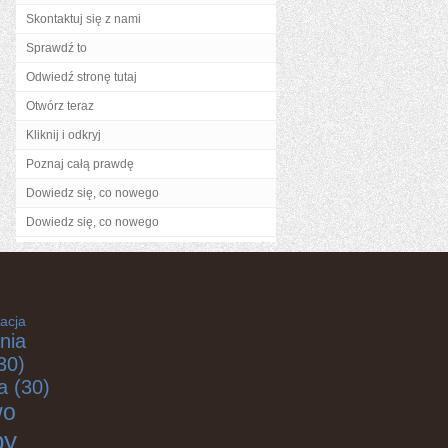
Skontaktuj się z nami
Sprawdź to
Odwiedź stronę tutaj
Otwórz teraz
Kliknij i odkryj
Poznaj całą prawdę
Dowiedz się, co nowego
Dowiedz się, co nowego
acja
nia
30)
a
(30)
wo
by