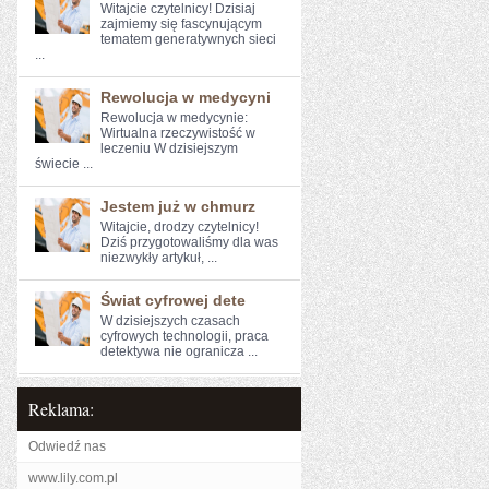
Witajcie czytelnicy! Dzisiaj
zajmiemy się fascynującym
tematem generatywnych sieci
...
Rewolucja w medycyni
Rewolucja ⁤w ‍medycynie:
Wirtualna rzeczywistość w⁤
leczeniu W ‌dzisiejszym
świecie ...
Jestem już w chmurz
Witajcie, drodzy⁢ czytelnicy!
Dziś ​przygotowaliśmy dla was
niezwykły ​artykuł, ...
Świat cyfrowej dete
W dzisiejszych czasach​
cyfrowych technologii,​ praca
detektywa​ nie ogranicza ...
Reklama:
Odwiedź nas
www.lily.com.pl