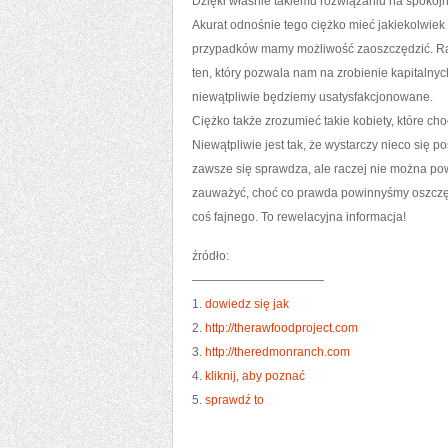
Dzięki właśnie takiemu rozwiązaniu na spokoj
Akurat odnośnie tego ciężko mieć jakiekolwiek
przypadków mamy możliwość zaoszczędzić. Rac
ten, który pozwala nam na zrobienie kapitalny
niewątpliwie będziemy usatysfakcjonowane.
Ciężko także zrozumieć takie kobiety, które c
Niewątpliwie jest tak, że wystarczy nieco się 
zawsze się sprawdza, ale raczej nie można pow
zauważyć, choć co prawda powinnyśmy oszczędza
coś fajnego. To rewelacyjna informacja!
źródło:
———————————
1.
dowiedz się jak
2.
http://therawfoodproject.com
3.
http://theredmonranch.com
4.
kliknij, aby poznać
5.
sprawdź to