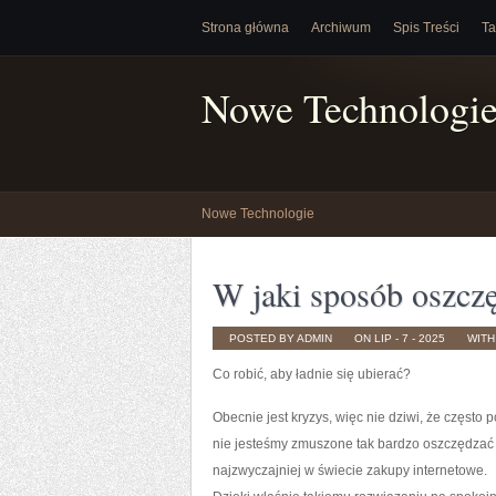
Strona główna
Archiwum
Spis Treści
Ta
Nowe Technologi
Nowe Technologie
W jaki sposób oszcz
POSTED BY ADMIN
ON LIP - 7 - 2025
WIT
Co robić, aby ładnie się ubierać?
Obecnie jest kryzys, więc nie dziwi, że często
nie jesteśmy zmuszone tak bardzo oszczędzać
najzwyczajniej w świecie zakupy internetowe.