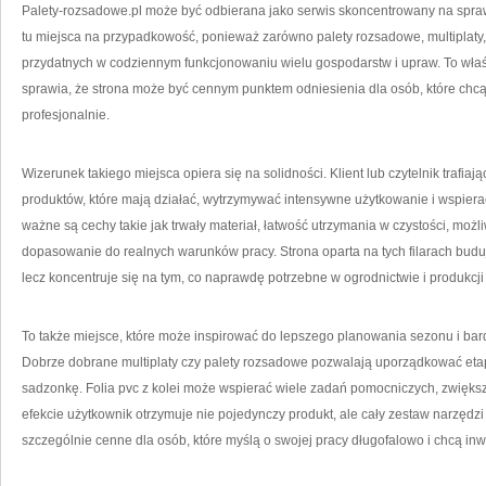
Palety-rozsadowe.pl może być odbierana jako serwis skoncentrowany na spra
tu miejsca na przypadkowość, ponieważ zarówno palety rozsadowe, multiplaty, 
przydatnych w codziennym funkcjonowaniu wielu gospodarstw i upraw. To właśn
sprawia, że strona może być cennym punktem odniesienia dla osób, które chcą d
profesjonalnie.
Wizerunek takiego miejsca opiera się na solidności. Klient lub czytelnik trafia
produktów, które mają działać, wytrzymywać intensywne użytkowanie i wspier
ważne są cechy takie jak trwały materiał, łatwość utrzymania w czystości, moż
dopasowanie do realnych warunków pracy. Strona oparta na tych filarach buduj
lecz koncentruje się na tym, co naprawdę potrzebne w ogrodnictwie i produkcji
To także miejsce, które może inspirować do lepszego planowania sezonu i b
Dobrze dobrane multiplaty czy palety rozsadowe pozwalają uporządkować eta
sadzonkę. Folia pvc z kolei może wspierać wiele zadań pomocniczych, zwiększ
efekcie użytkownik otrzymuje nie pojedynczy produkt, ale cały zestaw narzędzi
szczególnie cenne dla osób, które myślą o swojej pracy długofalowo i chcą i