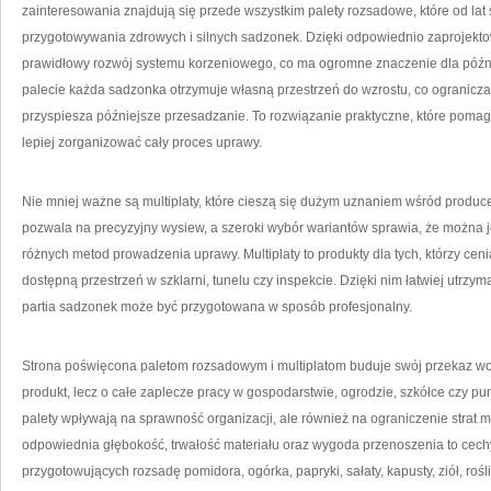
zainteresowania znajdują się przede wszystkim palety rozsadowe, które od la
przygotowywania zdrowych i silnych sadzonek. Dzięki odpowiednio zaprojek
prawidłowy rozwój systemu korzeniowego, co ma ogromne znaczenie dla późnie
palecie każda sadzonka otrzymuje własną przestrzeń do wzrostu, co ogranicza 
przyspiesza późniejsze przesadzanie. To rozwiązanie praktyczne, które pomag
lepiej zorganizować cały proces uprawy.
Nie mniej ważne są multiplaty, które cieszą się dużym uznaniem wśród producen
pozwala na precyzyjny wysiew, a szeroki wybór wariantów sprawia, że można 
różnych metod prowadzenia uprawy. Multiplaty to produkty dla tych, którzy cen
dostępną przestrzeń w szklarni, tunelu czy inspekcie. Dzięki nim łatwiej utrz
partia sadzonek może być przygotowana w sposób profesjonalny.
Strona poświęcona paletom rozsadowym i multiplatom buduje swój przekaz wok
produkt, lecz o całe zaplecze pracy w gospodarstwie, ogrodzie, szkółce czy p
palety wpływają na sprawność organizacji, ale również na ograniczenie strat m
odpowiednia głębokość, trwałość materiału oraz wygoda przenoszenia to cechy
przygotowujących rozsadę pomidora, ogórka, papryki, sałaty, kapusty, ziół, ro