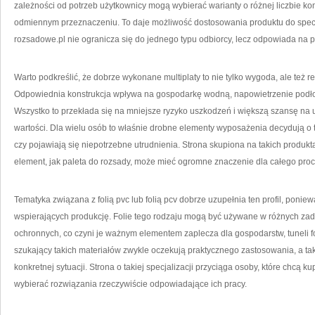
zależności od potrzeb użytkownicy mogą wybierać warianty o różnej liczbie ko
odmiennym przeznaczeniu. To daje możliwość dostosowania produktu do specyfi
rozsadowe.pl nie ogranicza się do jednego typu odbiorcy, lecz odpowiada na 
Warto podkreślić, że dobrze wykonane multiplaty to nie tylko wygoda, ale też r
Odpowiednia konstrukcja wpływa na gospodarkę wodną, napowietrzenie podło
Wszystko to przekłada się na mniejsze ryzyko uszkodzeń i większą szansę na 
wartości. Dla wielu osób to właśnie drobne elementy wyposażenia decydują o 
czy pojawiają się niepotrzebne utrudnienia. Strona skupiona na takich produkt
element, jak paleta do rozsady, może mieć ogromne znaczenie dla całego pr
Tematyka związana z folią pvc lub folią pcv dobrze uzupełnia ten profil, ponie
wspierających produkcję. Folie tego rodzaju mogą być używane w różnych zad
ochronnych, co czyni je ważnym elementem zaplecza dla gospodarstw, tuneli fo
szukający takich materiałów zwykle oczekują praktycznego zastosowania, a t
konkretnej sytuacji. Strona o takiej specjalizacji przyciąga osoby, które chc
wybierać rozwiązania rzeczywiście odpowiadające ich pracy.