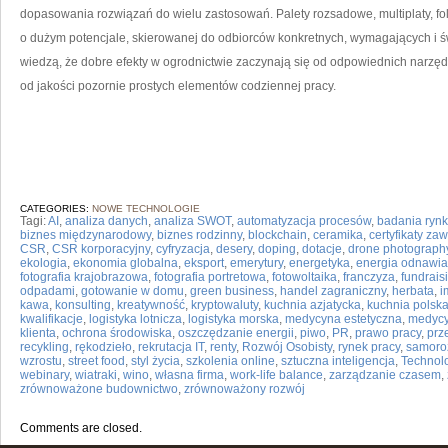
dopasowania rozwiązań do wielu zastosowań. Palety rozsadowe, multiplaty, folia
o dużym potencjale, skierowanej do odbiorców konkretnych, wymagających i świ
wiedzą, że dobre efekty w ogrodnictwie zaczynają się od odpowiednich narzęd
od jakości pozornie prostych elementów codziennej pracy.
CATEGORIES:
NOWE TECHNOLOGIE
Tagi:
AI
,
analiza danych
,
analiza SWOT
,
automatyzacja procesów
,
badania ryn
biznes międzynarodowy
,
biznes rodzinny
,
blockchain
,
ceramika
,
certyfikaty z
CSR
,
CSR korporacyjny
,
cyfryzacja
,
desery
,
doping
,
dotacje
,
drone photograph
ekologia
,
ekonomia globalna
,
eksport
,
emerytury
,
energetyka
,
energia odnawia
fotografia krajobrazowa
,
fotografia portretowa
,
fotowoltaika
,
franczyza
,
fundrais
odpadami
,
gotowanie w domu
,
green business
,
handel zagraniczny
,
herbata
,
i
kawa
,
konsulting
,
kreatywność
,
kryptowaluty
,
kuchnia azjatycka
,
kuchnia polsk
kwalifikacje
,
logistyka lotnicza
,
logistyka morska
,
medycyna estetyczna
,
medycy
klienta
,
ochrona środowiska
,
oszczędzanie energii
,
piwo
,
PR
,
prawo pracy
,
prz
recykling
,
rękodzieło
,
rekrutacja IT
,
renty
,
Rozwój Osobisty
,
rynek pracy
,
samoro
wzrostu
,
street food
,
styl życia
,
szkolenia online
,
sztuczna inteligencja
,
Technol
webinary
,
wiatraki
,
wino
,
własna firma
,
work-life balance
,
zarządzanie czasem
,
zrównoważone budownictwo
,
zrównoważony rozwój
Comments are closed.