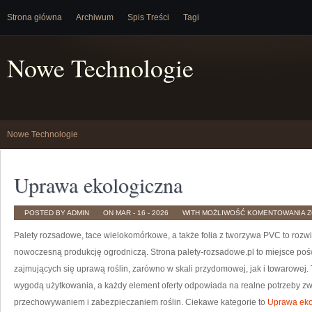
Strona główna
Archiwum
Spis Treści
Tagi
Nowe Technologie
Nowe Technologie
Uprawa ekologiczna
U
POSTED BY ADMIN
ON MAR - 16 - 2026
WITH
MOŻLIWOŚĆ KOMENTOWANIA
Z
E
Palety rozsadowe, tace wielokomórkowe, a także folia z tworzywa PVC to rozwi
nowoczesną produkcję ogrodniczą. Strona palety-rozsadowe.pl to miejsce po
zajmujących się uprawą roślin, zarówno w skali przydomowej, jak i towarowej. T
wygodą użytkowania, a każdy element oferty odpowiada na realne potrzeby z
przechowywaniem i zabezpieczaniem roślin. Ciekawe kategorie to
Uprawa eko