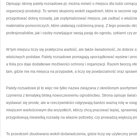
Opisując stronę palety-rozsadowe.pl, można mówić o miejscu dla ludzi ceniąc
organizacji produkcji. To serwis skupiony wokół zagadnień, które w sezonie o
przygotować dobrą rozsadę, jak zoptymalizować miejsce, jak zadbać o właściwe 
materiałów pomocniczych, które ułatwiają codzienną pracę. Z tego powodu s
profesjonalistów, jak i osoby rozwijające swoją pasję do ogrodu, szklarni czy p
W tym miejscu liczy się praktyczna wartość, ale także świadomość, że dobrze
właściwych podstaw. Palety rozsadowe pomagają uporządkować wysiew i produ
a folia pcv daje dodatkowe możliwości ochrony i organizacji. Razem tworzą ofer
tam, gdzie nie ma miejsca na przypadek, a liczy się powtarzalność oraz spraw
Palety-rozsadowe.pl to więc nie tylko nazwa związana z określonym asortyme
czynienia z tematyką bliską nowoczesnemu ogrodnictwu. Strona opisuje świat 
wydawać się proste, ale w rzeczywistości odgrywają bardzo ważną rolę w osiąg
miejscem wartościowym dla wszystkich, którzy chcą pracować lepiej, sprawniej 
przygotowują niewielką rozsadę na własne potrzeby, czy prowadzą większą pr
To przestrzeń zbudowana wokół doświadczenia, gdzie liczy się użyteczny prod