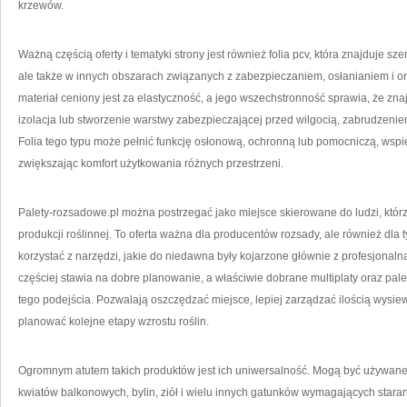
krzewów.
Ważną częścią oferty i tematyki strony jest również folia pcv, która znajduje 
ale także w innych obszarach związanych z zabezpieczaniem, osłanianiem i or
materiał ceniony jest za elastyczność, a jego wszechstronność sprawia, że znaj
izolacja lub stworzenie warstwy zabezpieczającej przed wilgocią, zabrudzen
Folia tego typu może pełnić funkcję osłonową, ochronną lub pomocniczą, wspie
zwiększając komfort użytkowania różnych przestrzeni.
Palety-rozsadowe.pl można postrzegać jako miejsce skierowane do ludzi, któr
produkcji roślinnej. To oferta ważna dla producentów rozsady, ale również dla
korzystać z narzędzi, jakie do niedawna były kojarzone głównie z profesjonal
częściej stawia na dobre planowanie, a właściwie dobrane multiplaty oraz pa
tego podejścia. Pozwalają oszczędzać miejsce, lepiej zarządzać ilością wysi
planować kolejne etapy wzrostu roślin.
Ogromnym atutem takich produktów jest ich uniwersalność. Mogą być używane 
kwiatów balkonowych, bylin, ziół i wielu innych gatunków wymagających star