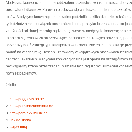
W
Medycyna konwencjonalna jest oddziałem lecznictwa, w jakim miejscu chor
JA
MI
postawionej diagnozy. Kurowanie odbywa się w mieszkaniu chorego czy też w
C
Z
leków. Medycynę konwencjonalną wolno podzielić na kilka dziedzin, a każda z 
P
L
tych dziedzin ma obowiązek posiadać zrobioną praktykę lekarską oraz, co jest
zależności od danej choroby bądź dolegliwości w medycynie konwencjonalnej
ta opiera się zwłaszcza na rzeczowych badaniach naukowych oraz na tej pod
sprzedaży bądź zabiegi typu kriolipoliza warszawa. Pacjent nie ma okazję prz
badań na własną rękę. Jest on uzdrawiany w wyjątkowych placówkach leczniczy
centrach lekarskich. Medycyna konwencjonalna jest oparta na szczególnych 
bezwzględny trzeba przestrzegać. Złamanie tych reguł grozi surowymi konsek
również pacjentów.
źródło:
———————————
1.
http://pegglevision.de
2.
http://pensioncandelaria.de
3.
http://perplexx-music.de
4.
link do strony
5.
wejdź tutaj