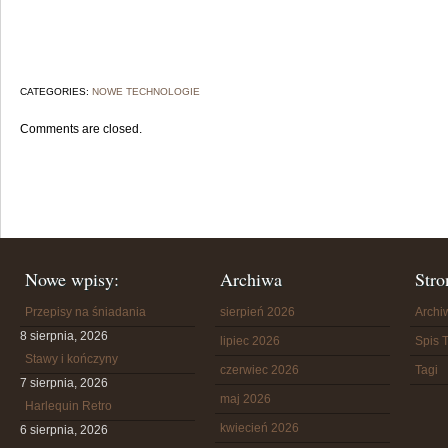
CATEGORIES:
NOWE TECHNOLOGIE
Comments are closed.
Nowe wpisy:
Archiwa
Stro
Przepisy na śniadania
sierpień 2026
Arch
8 sierpnia, 2026
lipiec 2026
Spis T
Stawy i kończyny
czerwiec 2026
Tagi
7 sierpnia, 2026
maj 2026
Harlequin Retro
kwiecień 2026
6 sierpnia, 2026