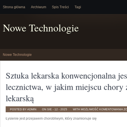
Strona główna
Archiwum
Spis Treści
Tagi
Nowe Technologie
Nowe Technologie
Sztuka lekarska konwencjonalna je
lecznictwa, w jakim miejscu chor
lekarską
S
POSTED BY ADMIN
ON SIE - 12 - 2025
WITH
MOŻLIWOŚĆ KOMENTOWANIA
Z
L
K
Łysienie jest przejawem chorobliwym, który znamionuje się
JE
W
LE