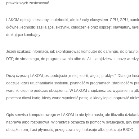
prawdziwych zastosowań.
LAKOM opisuje desktopy i notebooki, ale też cały ekosystem: CPU, GPU, pamię
główne, jednostki zasilające, skrzynki, chłodzenie oraz osprzęt: klawiatury, my
drukujące kombajny.
Jeżeli szukasz informacji, jak skonfigurować komputer do gamingu, do pracy b
DTP, do streamingu, do programowania albo do AI – znajdziesz tu bazę wiedzy 
Dużą częścią LAKOM jest podejście „mniej teorii, więcej praktyki”. Dlatego treś
odczuje: czas uruchamiania systemu, płynność w programach, stabilność w pra
warunki cieplne podczas obciążenia. W LAKOM znajdziesz też wyjaśnienia „dl
procesor dławi kartę, kiedy warto wymienić pastę, a kiedy lepiej poprawić airflo
Opis serwisu komputerowego w LAKOM to nie tylko hasło, ale filozofia działa
naprawa albo rozbudowa. W praktyce oznacza to pomoc w sytuacjach, gdy kom
obciążeniem, traci płynność, przegrzewa się, hałasuje albo pokazuje BSOD.