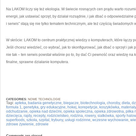
Na LAKOM liczy się też ekologia. W świecie rosnących cen prądu warto rozum
energii, jak ustawiać sprzęt, by działał rozsądnie, i jak dbać o odpowiedzialne 
i serwis” stają się nie tylko tematem technicznym, ale też częścią świadomych
W skrócie: LAKOM to centrum praktycznej wiedzy o komputerach, które łączy
Jeśli chcesz wiedzieć, co wybrać, jak to skonfigurować, jak dbać o sprzęt i jak
nie tak – ten serwis powstał właśnie po to, by dać Ci pewność oraz wiedzę na
finalne, sprawne działanie komputera.
CATEGORIES:
NOWE TECHNOLOGIE
Tagi:
apteka
,
badania genetyczne
,
biegacze
,
biotechnologia
,
choroby
,
dieta
,
dz
formuła 1
,
genetyka
,
gry edukacyjne
,
hokej
,
korepetycje
,
koszykówka
,
materiał
odchudzanie
,
opieka nad dziećmi
,
opieka społeczna
,
opieka zdrowotna
,
piłka
dziecięca
,
rajdy
,
recepty
,
rodzicielstwo
,
rodzina
,
rowery
,
siatkówka
,
sporty halo
superfoods
,
szkoła
,
szpital
,
trybuny
,
usługi rodzinne
,
wczesne wychowanie
,
wi
zdrowe żywienie
,
zdrowie