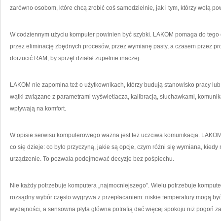
zarówno osobom, które chcą zrobić coś samodzielnie, jak i tym, którzy wolą pow
W codziennym użyciu komputer powinien być szybki. LAKOM pomaga do tego do
przez eliminację zbędnych procesów, przez wymianę pasty, a czasem przez pr
dorzucić RAM, by sprzęt działał zupełnie inaczej.
LAKOM nie zapomina też o użytkownikach, którzy budują stanowisko pracy lub r
wątki związane z parametrami wyświetlacza, kalibracją, słuchawkami, komunikacj
wpływają na komfort.
W opisie serwisu komputerowego ważna jest też uczciwa komunikacja. LAKOM p
co się dzieje: co było przyczyną, jakie są opcje, czym różni się wymiana, kiedy
urządzenie. To pozwala podejmować decyzje bez pośpiechu.
Nie każdy potrzebuje komputera „najmocniejszego”. Wielu potrzebuje kompute
rozsądny wybór często wygrywa z przepłacaniem: niskie temperatury mogą być
wydajności, a sensowna płyta główna potrafią dać więcej spokoju niż pogoń za