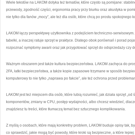
Wiele tekstów na LAKOM dotyka też tematów, które często są pomijane: stabilno
przewody, zgodność części, ergonomia pracy przy biurku oraz akustyka w pomie
nie tylko dla fanów „mocy”, ale też dla osób, które chcą po prostu spokojnego 
LAKOM łączy perspektywę użytkownika z podejściem techniczno-serwisowym. To
tabelki, a inaczej ratuje sprzęt w praktyce. Dlatego obok porównań i porad pojaw
rozpoznać symptomy awarii oraz jak przygotować sprzęt do odsprzedaży czy d
Ważnym obszarem jest także kultura bezpieczeństwa. LAKOM zachęca do pro
2FA, łatki bezpieczeństwa, a także kopie zapasowe trzymane w sposób bezpiec
komputerowy to nie tylko „naprawa po fakcie”, ale też ochrona przed problema
LAKOM jest też miejscem dla osób, które lubią rozumieć, jak działa sprzęt „od śr
komponentów, zmiany w CPU, postęp wydajności, albo chcesz wiedzieć, dlac
znajdziesz tu treści, które tłumaczą temat bez sztucznego komplikowania.
Z myślą o osobach, które mają konkretny problem, LAKOM buduje opisy tak, by
co sprawdzić, jakie mogą być powody, które kroki są bezpieczne, a które lepiej