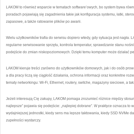
LAKOM to również wsparcie w tematach software’owych, bo system bywa równi
poradach pojawiają się zagadnienia takie jak konfiguracja systemu, łatki, stero
zapasowe, a także ratowanie plików po awarii.
Wielu użytkowników trafia do serwisu dopiero wtedy, gdy sytuacja jest nagła.
regularne serwisowanie sprzętu, kontrola temperatur, sprawdzanie stanu nośn
podejście do zmian niskopoziomowych. Dzięki temu komputer może działać pew
LAKOM kieruje treści zarówno do użytkowników domowych, jak i do osób prow
a dla pracy liczą się ciągłość działania, ochrona informacji oraz konkretne roz
tematy networkingu: Wi-Fi, Ethernet, routery, switche, magazyny sieciowe, a ta
Jeżeli interesują Cię zakupy, LAKOM pomaga zrozumieć różnice między stosu
najlepsze” pojawia się podejście: „najlepiej dobrane”. W praktyce oznacza to 
wydajniejszej jednostki, kiedy sens ma lepsze taktowania, kiedy SSD NVMe da
zupełności wystarczy.