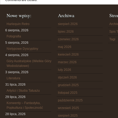
Comments are closed.
Nowe wpisy:
Archiwa
Stro
Harlequin Retro
sierpień 2026
Arch
6 sierpnia, 2026
lipiec 2026
Spis T
Fotografia
czerwiec 2026
Tagi
5 sierpnia, 2026
maj 2026
Nietypowe Dyscypliny
kwiecień 2026
4 sierpnia, 2026
Góry Australijskie (Wielkie Góry
marzec 2026
Wododziałowe)
luty 2026
3 sierpnia, 2026
styczeń 2026
Literatura
31 lipca, 2026
grudzień 2025
Artyści i Studia Tatuażu
listopad 2025
29 lipca, 2026
październik 2025
Konwenty – Fantastyka,
Popkultura i Społeczność
wrzesień 2025
28 lipca, 2026
sierpień 2025