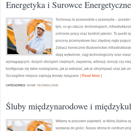
Energetyka i Surowce Energetyczne
Techneau to przewodnik o przemyśle – przede 
tym, co go otacza: technologiach, infrastrukturz
ochronie pracy oraz kontroli jakości. To punkt 
procesy przemysłowe bez zbędnej mgły pojęcio
Zobacz koniecznie Budownictwo Infrastruktura
stoją wytwórnie, ciąg technologiczny oraz masz
wymagających: dużych obciążeń cieplnych, zapylenia, wibracji, korozji czy nie
konfiguruje się takie rozwiązania, jak je wdrażać, jak je utrzymywać oraz jak 
Szczególne miejsce zajmują tematy związane
[ Read More ]
CATEGORIES:
NOWE TECHNOLOGIE
Śluby międzynarodowe i międzyku
Witamy w pracowni papeterii, w której ślubna 
wysłanej do gości. Nasza strona to centrum pro