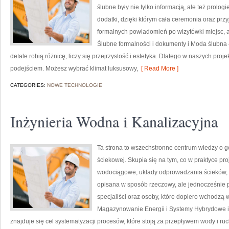
ślubne były nie tylko informacją, ale też prolog
dodatki, dzięki którym cała ceremonia oraz pr
formalnych powiadomień po wizytówki miejsc, a 
Ślubne formalności i dokumenty i Moda ślubna –
detale robią różnicę, liczy się przejrzystość i estetyka. Dlatego w naszych p
podejściem. Możesz wybrać klimat luksusowy,
[ Read More ]
CATEGORIES:
NOWE TECHNOLOGIE
Inżynieria Wodna i Kanalizacyjna
Ta strona to wszechstronne centrum wiedzy o
ściekowej. Skupia się na tym, co w praktyce pro
wodociągowe, układy odprowadzania ścieków, a
opisana w sposób rzeczowy, ale jednocześnie pr
specjaliści oraz osoby, które dopiero wchodzą 
Magazynowanie Energii i Systemy Hybrydowe i 
znajduje się cel systematyzacji procesów, które stoją za przepływem wody i r