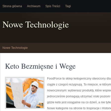
Strona główna
Archiwum
Spis Treści
Tagi
Nowe Technologie
Nowe Technologie
Keto Bezmięsne i Wege
FoodForce to sklep ketogeniczny stworzony dla 
ciągle z czegoś rezygnują. To miejsce, w który
nowoczesnym: wybierasz produkty, które wspiera
jednocześnie pomagają utrzymać niski poziom 
gdzie keto jest osiągalne na co dzień, a nie tylk
Nowe kategorie na stronie to Inspiracje i Histo