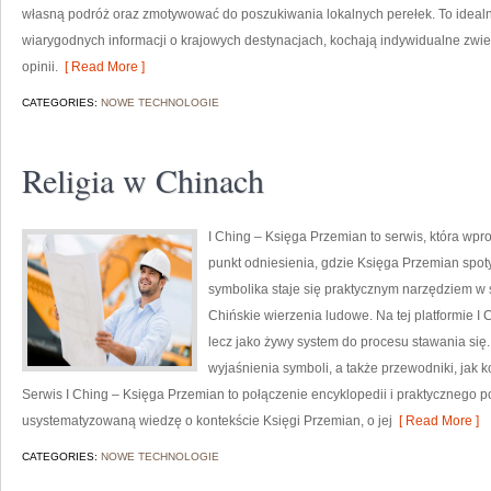
własną podróż oraz zmotywować do poszukiwania lokalnych perełek. To idealny
wiarygodnych informacji o krajowych destynacjach, kochają indywidualne zwie
opinii.
[ Read More ]
CATEGORIES:
NOWE TECHNOLOGIE
Religia w Chinach
I Ching – Księga Przemian to serwis, która wpro
punkt odniesienia, gdzie Księga Przemian spot
symbolika staje się praktycznym narzędziem w s
Chińskie wierzenia ludowe. Na tej platformie I C
lecz jako żywy system do procesu stawania się.
wyjaśnienia symboli, a także przewodniki, jak k
Serwis I Ching – Księga Przemian to połączenie encyklopedii i praktycznego po
usystematyzowaną wiedzę o kontekście Księgi Przemian, o jej
[ Read More ]
CATEGORIES:
NOWE TECHNOLOGIE