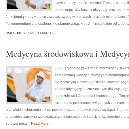
stawia na czytelność i konkret. Zamiast skomp
bankowego, użytkownik otrzymuje zrozumiałe w
funkcjonują kredyty, na co zwracać uwagę w umowach, oraz jak minimalizować 
To kompendium dla każdego, kto planuje wziąć kredyt – niezależnie od tego, c
CATEGORIES:
NOWE TECHNOLOGIE
Medycyna środowiskowa i Medycy
LCL-Laryngolog.pl – strona informacyjny stworz
sprawdzonej wiedzy o medycynie otolaryngologi
się z praktyką kliniczną, a skomplikowane za
zrozumiałym języku, zrozumiałym dla zwykłego 
i położnictwo i Ortopedia i traumatologia. Ten 
rozumieniu problemów związanych z uszami, nos
przewlekłe schorzenia, aż po poważniejsze dolegliwości wymagające diagnosty
znajdziesz zarówno wprowadzające informacje, jak i bardziej szczegółowe artyk
zdrowia nosa.
[ Read More ]