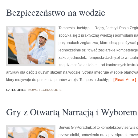
Bezpieczeństwo na wodzie
Tempesta-Jachty.pl – Rejsy, Jachty i Pasja Żegl
spotyka się z praktyczną wiedzą i pomysłami na 
pasjonatach żeglarstwa, które chcą przeżywać 
jednocześnie szlifować żeglarskie kompetencje.
zakup jednostek. Tempesta-Jachty.pl to wirtual
znajdzie coś dla siebie – od konkretnych instr
artykuły dla osób z dużym stażem na wodzie. Strona integruje w sobie planowa
który motywuje do przekucia planów w rejs. Tempesta-Jachty.pl
[ Read More ]
CATEGORIES:
NOWE TECHNOLOGIE
Gry z Otwartą Narracją i Wybore
Serwis GryPoradnik.pl to kompleksowy serwis o
przewodniki, omówienia oraz przedpremierowe p