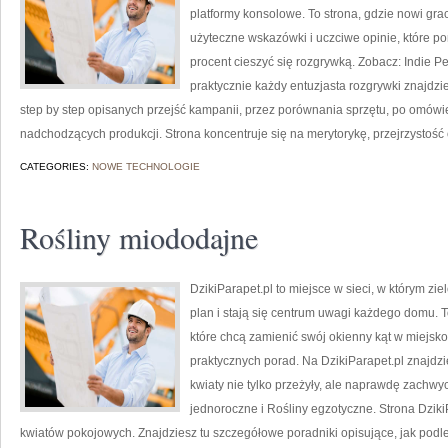
platformy konsolowe. To strona, gdzie nowi gra
użyteczne wskazówki i uczciwe opinie, które p
procent cieszyć się rozgrywką. Zobacz: Indie Per
praktycznie każdy entuzjasta rozgrywki znajdzie
step by step opisanych przejść kampanii, przez porównania sprzętu, po omówi
nadchodzących produkcji. Strona koncentruje się na merytorykę, przejrzystość
CATEGORIES:
NOWE TECHNOLOGIE
Rośliny miododajne
DzikiParapet.pl to miejsce w sieci, w którym z
plan i stają się centrum uwagi każdego domu. To
które chcą zamienić swój okienny kąt w miejsk
praktycznych porad. Na DzikiParapet.pl znajdz
kwiaty nie tylko przeżyły, ale naprawdę zach
jednoroczne i Rośliny egzotyczne. Strona Dzik
kwiatów pokojowych. Znajdziesz tu szczegółowe poradniki opisujące, jak podle