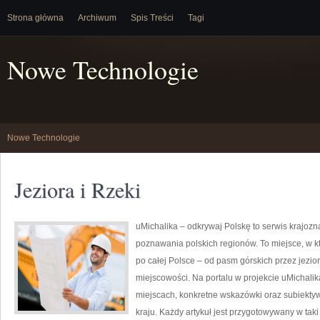
Strona główna
Archiwum
Spis Treści
Tagi
Nowe Technologie
Nowe Technologie
Jeziora i Rzeki
uMichalika – odkrywaj Polskę to serwis krajozna
poznawania polskich regionów. To miejsce, w k
po całej Polsce – od pasm górskich przez jezio
miejscowości. Na portalu w projekcie uMichal
miejscach, konkretne wskazówki oraz subiekty
kraju. Każdy artykuł jest przygotowywany w tak