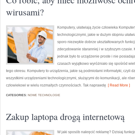
wirusami?
Komputery, ułatwiają życie człowieka Komputer
technologicznymi, jakie w dużym stopniu ułatw
sporo niezwykle dobrze ukształtowanych funkcj
zdecydowanie staranniej i w szybszym czasie. 
jednak było to urządzenie proste i nie posiadają
czasach wyjątkowo wyróżniało się spośród wie
tego okresu. Komputery to urządzenia, jakie są podmiotami informatyki, czyli dzi
wszystkimi urządzeniami technologicznymi, służącymi do komunikacji, ale równ
człowiekowi w wielu rozmaitych czynnościach. Tak naprawdę
[ Read More ]
CATEGORIES:
NOWE TECHNOLOGIE
Zakup laptopa drogą internetową
W jaki sposób nakręcić reklamę? Dzisiaj funkc