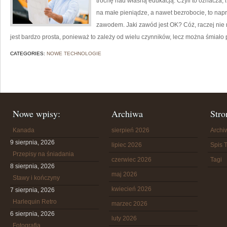
trochę nad własną edukacją. Czyli to oznacza, i
na małe pieniądze, a nawet bezrobocie, to nap
zawodem. Jaki zawód jest OK? Cóż, raczej nie 
jest bardzo prosta, ponieważ to zależy od wielu czynników, lecz można śmiało 
CATEGORIES:
NOWE TECHNOLOGIE
Nowe wpisy:
Archiwa
Stro
Kanada
sierpień 2026
Arch
9 sierpnia, 2026
lipiec 2026
Spis T
Przepisy na śniadania
czerwiec 2026
Tagi
8 sierpnia, 2026
maj 2026
Stawy i kończyny
kwiecień 2026
7 sierpnia, 2026
Harlequin Retro
marzec 2026
6 sierpnia, 2026
luty 2026
Fotografia