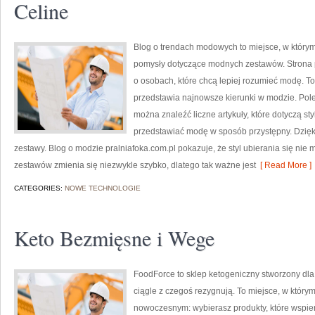
Celine
Blog o trendach modowych to miejsce, w którym
pomysły dotyczące modnych zestawów. Strona p
o osobach, które chcą lepiej rozumieć modę. To
przedstawia najnowsze kierunki w modzie. Pole
można znaleźć liczne artykuły, które dotyczą styl
przedstawiać modę w sposób przystępny. Dzięk
zestawy. Blog o modzie pralniafoka.com.pl pokazuje, że styl ubierania się ni
zestawów zmienia się niezwykle szybko, dlatego tak ważne jest
[ Read More ]
CATEGORIES:
NOWE TECHNOLOGIE
Keto Bezmięsne i Wege
FoodForce to sklep ketogeniczny stworzony dla 
ciągle z czegoś rezygnują. To miejsce, w który
nowoczesnym: wybierasz produkty, które wspiera