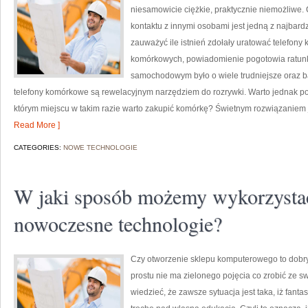
niesamowicie ciężkie, praktycznie niemożliwe. 
kontaktu z innymi osobami jest jedną z najbardz
zauważyć ile istnień zdołały uratować telefon
komórkowych, powiadomienie pogotowia ratun
samochodowym było o wiele trudniejsze oraz bar
telefony komórkowe są rewelacyjnym narzędziem do rozrywki. Warto jednak 
którym miejscu w takim razie warto zakupić komórkę? Świetnym rozwiązaniem j
Read More ]
CATEGORIES:
NOWE TECHNOLOGIE
W jaki sposób możemy wykorzysta
nowoczesne technologie?
Czy otworzenie sklepu komputerowego to dobry 
prostu nie ma zielonego pojęcia co zrobić ze 
wiedzieć, że zawsze sytuacja jest taka, iż fant