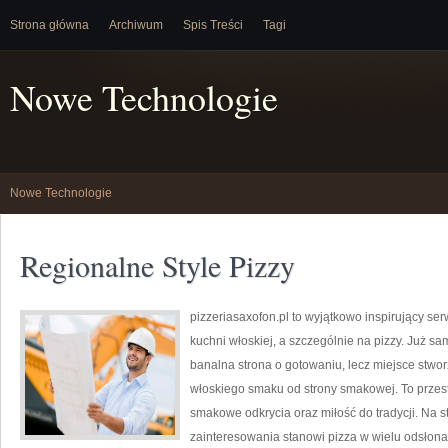
Strona główna
Archiwum
Spis Treści
Tagi
Nowe Technologie
Nowe Technologie
Regionalne Style Pizzy
pizzeriasaxofon.pl to wyjątkowo inspirujący ser
kuchni włoskiej, a szczególnie na pizzy. Już sam
banalna strona o gotowaniu, lecz miejsce stwo
włoskiego smaku od strony smakowej. To przestr
smakowe odkrycia oraz miłość do tradycji. Na s
zainteresowania stanowi pizza w wielu odsłonac