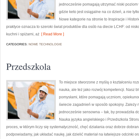
jednocześnie pomagają utrzymać niski poziom 
gdzie keto jest osiągalne na co dzień, a nie tylk
Nowe kategorie na stronie to Inspiracje i Histo
praktyce oznacza to szeroki świat produktów dla osób na diecie LCHF: od nis
kuchni i spiżarni, aż
[ Read More ]
CATEGORIES:
NOWE TECHNOLOGIE
Przedszkola
To miejsce stworzone z myślą o kształceniu rozu
nauka, ale też jako rozwój kompetencji. Nasz 
pomysłami, które pomagają uczniom, opiekun
świecie zagadnień w sposób spokojny. Zależy n
jednocześnie sensowna – tak, by prowadziła d
Nauka języka angielskiego i Przedszkola Strona
proces, w którym liczy się systematyczność, chęć działania oraz dobrze dobra
podpowiadamy, jak układać naukę, jak dzielić materiał na łatwiejsze odcinki or