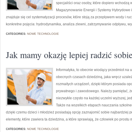
specjaliści oraz osoby, które dopiero wchodzą 
Magazynowanie Energii i Systemy Hybrydowe i 
znajduje się cel systematyzacji procesów, które stoją za przepływem wody i r
konkretne pojęcia: hydrodynamika, analiza zlewni, zatrzymywanie odpływu, 
CATEGORIES:
NOWE TECHNOLOGIE
Jak mamy okazję lepiej radzić sobie
Informatyka, to obecnie wiodący przedmiot na u
obecnych czasach dziedziną, jaka wręcz uzależ
rozmaitych urządzeń, dzięki którym posiada opc
prywatnego i zawodowego. Należy pamiętać, że i
niezwykle często na każdej uczelni wyższej, j
Także na wszelkich etapach nauczania szkolneg
dzięki czemu dzieci i młodzież posiadają opcję zaznajomić sobie najbardziej p
elementy, które zawiera ta dziedzina, a które sprawiają, że człowiek po prostu
CATEGORIES:
NOWE TECHNOLOGIE