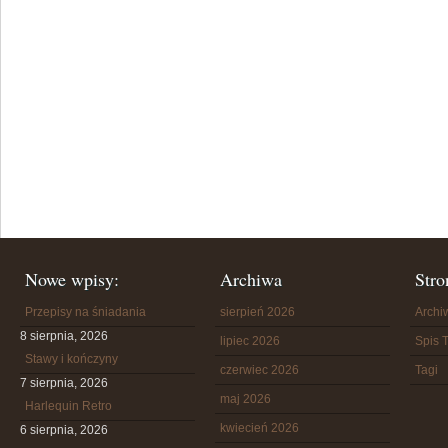
Nowe wpisy:
Archiwa
Stro
Przepisy na śniadania
sierpień 2026
Arch
8 sierpnia, 2026
lipiec 2026
Spis T
Stawy i kończyny
czerwiec 2026
Tagi
7 sierpnia, 2026
maj 2026
Harlequin Retro
kwiecień 2026
6 sierpnia, 2026