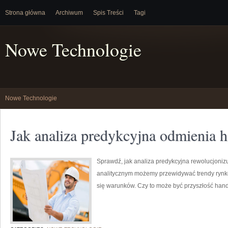
Strona główna
Archiwum
Spis Treści
Tagi
Nowe Technologie
Nowe Technologie
Jak analiza predykcyjna odmienia 
Sprawdź, jak analiza predykcyjna rewolucjoni
analitycznym możemy przewidywać trendy rynko
się warunków. Czy to może być przyszłość handl