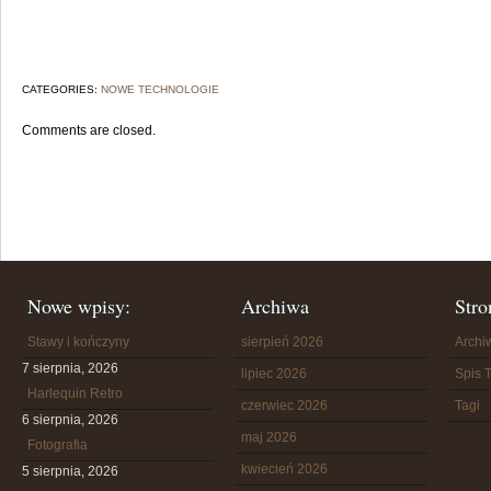
CATEGORIES:
NOWE TECHNOLOGIE
Comments are closed.
Nowe wpisy:
Archiwa
Stro
Stawy i kończyny
sierpień 2026
Arch
7 sierpnia, 2026
lipiec 2026
Spis T
Harlequin Retro
czerwiec 2026
Tagi
6 sierpnia, 2026
maj 2026
Fotografia
kwiecień 2026
5 sierpnia, 2026