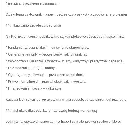
* jest pisany językiem zrozumiałym.
Dzięki temu użytkownik ma pewność, że czyta artykuły przygotowane profesjon
### Najważniejsze obszary serwisu
Na Pro-Expert.com.pl publikowane są kompleksowe treści, obejmujące m.in.:
* Fundamenty, ściany, dach – omówienie etapów prac.
* Generalne remonty – typowe błędy i jak ich uniknąć.
* Wykończenia i aranżacje wnętrz – ściany, klasyczny i praktyczne inspiracje.
* Oszczędzanie energii – normy.
* Ogrody, tarasy, elewacje – przestrzeń wokół domu.
* Prawo i formalności – prawa i obowiązki inwestora.
* Finansowanie i koszty – kalkulacje.
Każda z tych sekcji jest opracowana w taki sposób, by czytelnik mógł przejść l
### Instrukcje dla osób, które naprawdę budują i remontują
Jedną z największych przewag Pro-Expert są materiały warsztatowe, które: