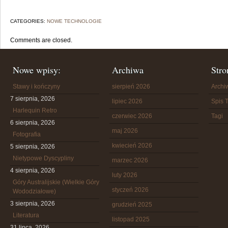
CATEGORIES:
NOWE TECHNOLOGIE
Comments are closed.
Nowe wpisy:
Archiwa
Stro
Stawy i kończyny
sierpień 2026
Arch
7 sierpnia, 2026
lipiec 2026
Spis T
Harlequin Retro
czerwiec 2026
Tagi
6 sierpnia, 2026
maj 2026
Fotografia
kwiecień 2026
5 sierpnia, 2026
Nietypowe Dyscypliny
marzec 2026
4 sierpnia, 2026
luty 2026
Góry Australijskie (Wielkie Góry
styczeń 2026
Wododziałowe)
3 sierpnia, 2026
grudzień 2025
Literatura
listopad 2025
31 lipca, 2026