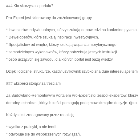
### Kto skorzysta z portalu?
Pro-Expert jest skierowany do zróżnicowanej grupy:
* Inwestorów indywidualnych, którzy szukają odpowiedzi na konkretne pytania.
* Deweloperów, które szukają inspiracji inwestycyjnych.
* Specjalistów od wnętrz, którzy szukają wsparcia merytorycznego.
* samodzielnych wykonawców, którzy potrzebują jasnych instrukcji.
* osób uczących się zawodu, dla których portal jest bazą wiedzy.
Dzięki logicznej strukturze, każdy użytkownik szybko znajduje interesujące temat
### Eksperci stojący za treściami
Za Budowlano-Remontowym Portalem Pro-Expert stoi zespół ekspertów, którzy n
doradcy techniczni, których treści pomagają podejmować mądre decyzje. ([pro-e
Każdy tekst zredagowany przez redakcję:
* wynika z praktyki, a nie teorii,
* odwołuje się do współczesnych rozwiązań,