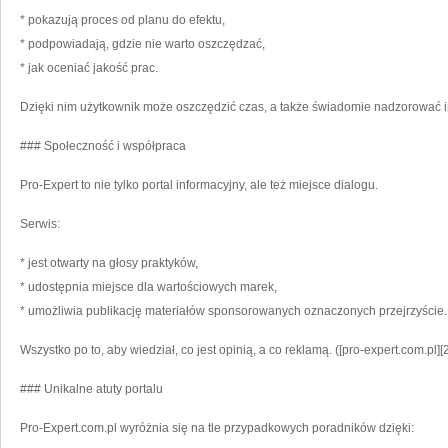
* pokazują proces od planu do efektu,
* podpowiadają, gdzie nie warto oszczędzać,
* jak oceniać jakość prac.
Dzięki nim użytkownik może oszczędzić czas, a także świadomie nadzorować i
### Społeczność i współpraca
Pro-Expert to nie tylko portal informacyjny, ale też miejsce dialogu.
Serwis:
* jest otwarty na głosy praktyków,
* udostępnia miejsce dla wartościowych marek,
* umożliwia publikację materiałów sponsorowanych oznaczonych przejrzyście.
Wszystko po to, aby wiedział, co jest opinią, a co reklamą. ([pro-expert.com.pl][2
### Unikalne atuty portalu
Pro-Expert.com.pl wyróżnia się na tle przypadkowych poradników dzięki: