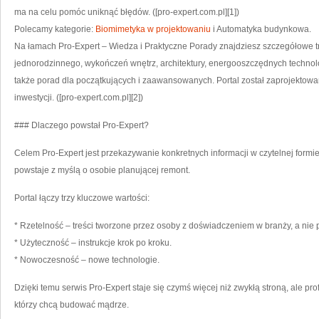
ma na celu pomóc uniknąć błędów. ([pro-expert.com.pl][1])
Polecamy kategorie:
Biomimetyka w projektowaniu
i Automatyka budynkowa.
Na łamach Pro-Expert – Wiedza i Praktyczne Porady znajdziesz szczegółowe t
jednorodzinnego, wykończeń wnętrz, architektury, energooszczędnych technolog
także porad dla początkujących i zaawansowanych. Portal został zaprojektow
inwestycji. ([pro-expert.com.pl][2])
### Dlaczego powstał Pro-Expert?
Celem Pro-Expert jest przekazywanie konkretnych informacji w czytelnej formie
powstaje z myślą o osobie planującej remont.
Portal łączy trzy kluczowe wartości:
* Rzetelność – treści tworzone przez osoby z doświadczeniem w branży, a nie
* Użyteczność – instrukcje krok po kroku.
* Nowoczesność – nowe technologie.
Dzięki temu serwis Pro-Expert staje się czymś więcej niż zwykłą stroną, ale p
którzy chcą budować mądrze.