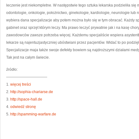
OD
leczenie jest niekompletne. W następstwie tego sztuka lekarska podzieliła się 
N
N
odontologie, onkologie, położnictwo, ginekologie, kardiologie, neurologie lub
S
wybiera dana specjalizacje aby potem można było się w tym obracać. Każdy s
gabinet oraz sprzęt którym leczy. Ma prawo leczyć prywatnie jak i na kasę chor
zawodowców zawsze potrzeba więcej. Każdemu specjaliście wspiera asystentka
lekarze są najentuzjastyczniej ubóstwiani przez pacjentów. Widać to po podzię
Specjalizacje maja także swoje defekty bowiem są najdroższymi działami medy
Tak jest na całym świecie.
źródło:
———————————
1.
więcej treści
2.
http://sophia-chariarse.de
3.
http://space-hall.de
4.
odwiedź stronę
5.
http://spamming-warfare.de