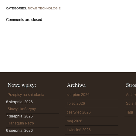
CATEGORIES:
NOWE TECHNOLOGIE
Comments are closed.
Nowe wpisy:
Archiwa
Stro
Przepisy na śniadania
sierpień 2026
Arch
8 sierpnia, 2026
lipiec 2026
Spis T
Stawy i kończyny
czerwiec 2026
Tagi
7 sierpnia, 2026
maj 2026
Harlequin Retro
kwiecień 2026
6 sierpnia, 2026