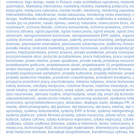
commerce
,
logo design
,
made in Poland
,
mała architektura ogrodowa
,
malarst
automation
,
Marketing internetowy
,
marketing mobilny
,
marketing polityczny
,
ma
tradycyjne
,
medycyna naturalna
,
mental health
,
mentoring
,
mentoring zawodo
mikroelektronika
,
mikrofinanse
,
moda luksusowa
,
monitoring rynku inwestycji
,
design
,
multimedia edukacyjne
,
multimedia kulturalne
,
multimedia w edukacji
,
nauka gry na pianinie
,
nauka śpiewu
,
nawozy naturalne
,
nowoczesne biuro
,
ob
osobowych
,
ochrona klimatu
,
ochrona konsumenta
,
ochrona powietrza
,
ochron
ochrona zdrowia
,
ogród japoński
,
ogród nowoczesny
,
ogród wiejski
,
ogród zim
seniorami
,
oprogramowanie biznesowe
,
oprogramowanie ERP
,
optyka
,
organiz
ozdoby domowe
,
paleniska ogrodowe
,
patenty
,
personal branding
,
pielęgnacja
domowe
,
planowanie emerytalne
,
planowanie urbanistyczne
,
platformy chmur
podatki lokalne
,
podcasts marketing
,
podróże biznesowe
,
podróże ekspedycyj
pomoc międzynarodowa
,
pomoc prawna
,
porady podatkowe
,
porady rozwojow
pozycjonowanie stron
,
pożyczki pozabankowe
,
praca hybrydowa
,
praca zespo
biznesowe
,
prawo lokalne
,
prawo spadkowe
,
private equity
,
produkcja muzycz
projektowanie graficzne
,
projektowanie ubrań
,
projektowanie UI
,
projektowani
wnętrz biurowych
,
projekty ekologiczne społeczne
,
projekty graficzne firmowe
,
projekty krajobrazowe wertykalne
,
projekty kulturalne
,
projekty meblowe
,
proje
projekty społeczne miejskie
,
przestrzeń coworkingowa
,
przestrzeń kreatywna
,
przyjazna przestrzeń pracy
,
psychoterapia
,
reklama natywna
,
relacje biznesow
roboty domowe
,
robotyka medyczna
,
rodzinne finanse
,
rodzinne inwestycje
,
ro
rynek lokalny
,
rynek nieruchomości
,
rynek sztuki
,
rynki surowców
,
rysunek tech
sieci neuronowe
,
skincare routine
,
smart budynki
,
smart city
,
smart city technol
odpowiedzialność
,
społeczności lokalne
,
sponsoring wydarzeń
,
spotkania net
przenośny
,
sprzęt telekonferencyjny
,
stolarstwo
,
strategia marki
,
strategia PR
,
s
miasta
,
street photography
,
styl glamour
,
styl klasyczny
,
styl pracy zdalnej
,
styl 
sprzedaży
,
systemy dokumentów
,
systemy ERP w firmie
,
systemy inteligentne
systemy płatnicze
,
szkoła filmowa projekty
,
szkoła muzyczna
,
szkoła tańca
,
szk
kulturze
,
sztuka cyfrowa
,
sztuka kulinarna regionalna
,
sztuka negocjacji
,
sztuka
użytkowa
,
sztuka użytkowa domowa
,
sztuka w internecie
,
taniec nowoczesny
,
t
medyczna
,
technologie AGD
,
technologie materiałowe
,
telemedycyna specjalis
testy medyczne domowe
,
transakcje bezgotówkowe
,
transformacja cyfrowa
,
tr