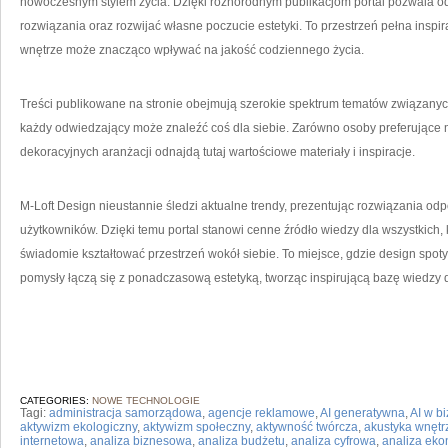
nowoczesnym stylem życia. Dzięki różnorodnym publikacjom portal pozwala 
rozwiązania oraz rozwijać własne poczucie estetyki. To przestrzeń pełna inspir
wnętrze może znacząco wpływać na jakość codziennego życia.
Treści publikowane na stronie obejmują szerokie spektrum tematów związanyc
każdy odwiedzający może znaleźć coś dla siebie. Zarówno osoby preferujące mi
dekoracyjnych aranżacji odnajdą tutaj wartościowe materiały i inspiracje.
M-Loft Design nieustannie śledzi aktualne trendy, prezentując rozwiązania
użytkowników. Dzięki temu portal stanowi cenne źródło wiedzy dla wszystkich,
świadomie kształtować przestrzeń wokół siebie. To miejsce, gdzie design spot
pomysły łączą się z ponadczasową estetyką, tworząc inspirującą bazę wiedzy 
CATEGORIES:
NOWE TECHNOLOGIE
Tagi:
administracja samorządowa
,
agencje reklamowe
,
AI generatywna
,
AI w b
aktywizm ekologiczny
,
aktywizm społeczny
,
aktywność twórcza
,
akustyka wnętr
internetowa
,
analiza biznesowa
,
analiza budżetu
,
analiza cyfrowa
,
analiza ek