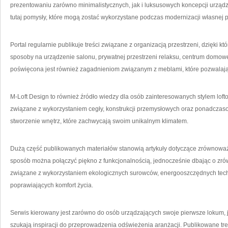
prezentowaniu zarówno minimalistycznych, jak i luksusowych koncepcji urząd
tutaj pomysły, które mogą zostać wykorzystane podczas modernizacji własnej p
Portal regularnie publikuje treści związane z organizacją przestrzeni, dzięki
sposoby na urządzenie salonu, prywatnej przestrzeni relaksu, centrum domoweg
poświęcona jest również zagadnieniom związanym z meblami, które pozwalają 
M-Loft Design to również źródło wiedzy dla osób zainteresowanych stylem lof
związane z wykorzystaniem cegły, konstrukcji przemysłowych oraz ponadczas
stworzenie wnętrz, które zachwycają swoim unikalnym klimatem.
Dużą część publikowanych materiałów stanowią artykuły dotyczące zrównoważ
sposób można połączyć piękno z funkcjonalnością, jednocześnie dbając o zr
związane z wykorzystaniem ekologicznych surowców, energooszczędnych tec
poprawiających komfort życia.
Serwis kierowany jest zarówno do osób urządzających swoje pierwsze lokum, ja
szukają inspiracji do przeprowadzenia odświeżenia aranżacji. Publikowane tr