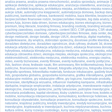
analiza prawna
,
analiza prawna nieruchomości
,
analiza sprzedaży
,
animacje 
aplikacje dietetyczne
,
aplikacje edukacyjne
,
aranżacja oświetlenia
,
aranżacja p
arbitraż
,
architekt krajobrazu
,
architektura miejska
,
architektura miejska nowoc
aukcje sztuki
,
automatyczna księgowość
,
automatyzacja domowa
,
backup dan
publicznej
,
bankowość cyfrowa
,
bankowość mobilna
,
baza klientów
,
bezpiecz
bezpieczeństwo finansowe rodzin
,
bezpieczeństwo miejskie
,
big data analizy
,
biznes Azja
,
biznes data-driven
,
biznes edukacyjny
,
biznes ekologiczny
,
biznes
premium
,
blog literacki
,
branding firmowy
,
branding osobisty
,
branding wizualn
coaching zawodowy
,
coaching zdrowia
,
content SEO
,
CSR globalny
,
CSR strat
cyberbezpieczeństwo domowe
,
cyberbezpieczeństwo firmowe
,
data center
,
deg
design meblarski
,
design światła
,
design UI/UX
,
dezynfekcja
,
digital marketing
,
majsterkowanie
,
diy wnętrza
,
dobrostan społeczny
,
docelowe profile klientów
,
d
doradztwo dietetyczne
,
doradztwo ogrodnicze
,
druk cyfrowy
,
drukarki 3d
,
drzew
edukacja artystyczna
,
edukacja artystyczna dzieci
,
edukacja finansowa dorosł
hybrydowa
,
edukacja klimatyczna
,
edukacja medyczna
,
edukacja miejska
,
edu
edukacja zdrowotna dzieci
,
ekologia miejska
,
ekologia społeczna
,
ekologiczne
elektromobilność
,
elektronika medyczna
,
elektronika mobilna
,
energia cieplna
,
video
,
eventy biznesowe
,
eventy filmowe
,
eventy kulturalne
,
eventy polityczne
,
Ads
,
fashion show
,
festiwale nauki
,
film animowany
,
film krótkometrażowy
,
fina
publiczne
,
finansowanie nauki
,
firewall
,
fotografia artystyczna
,
fotografia dzieci
fotografia sportowa
,
fotowoltaika materiały
,
fundusze inkubacyjne
,
gadżety biu
Ads
,
gospodarka globalna
,
gospodarka komunalna
,
grafika interaktywna
,
graf
edukacyjne mobilne
,
gry edukacyjne offline
,
gry logiczne
,
handmade produkty
,
biznesowe
,
identyfikacja wizualna
,
influencer marketing kampanie
,
infrastrukt
startupów
,
inspiracje wnętrzarskie
,
instalacje artystyczne
,
inwestowanie małych
ekologiczne
,
inwestycje społeczne
,
jachty luksusowe
,
jastrzębie inwestycyjne
,
kancelaria podatkowa
,
kapitał obrotowy
,
kluby czytelnicze
,
know-how
,
kodeks e
mobilne
,
komunikacja interpersonalna
,
komunikatory
,
konferencje hotelowe
,
ko
konsultacje obywatelskie
,
konsultacje prawnicze
,
konsultacje społeczne
,
konto
naturalne
,
krajobraz publiczny
,
kredyty inwestycyjne
,
kredyty konsumpcyjne
,
kr
inwestycyjne
,
kryptowaluty w inwestycjach
,
kuchnia międzynarodowa
,
kuchnia
kultura online
,
kursy rozwoju osobistego
,
kursy specjalistyczne
,
laptopy
,
leasin