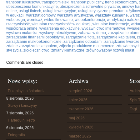
transport luksusowy
,
transport miejski
,
transport publiczny
,
trend ekonomiczny
,
ubezpieczenia komunikacyjne
,
ubezpieczenia zdrowotne prywatne
,
umowy ha
online
,
usługi fintech
,
usługi inwestycyjne
,
usługi turystyczne premium
,
użytkow
w edukacji
,
warsztat domowy
,
warsztaty artystyczne
,
warsztaty kulinarne
,
warsz
webdesign
,
wernisaż
,
wideofilmowanie
,
wideokonferencje
,
windykacja należno
rzeczywistość
,
wirtualna rzeczywistość w edukacji
,
wirtualne konferencje
,
wirtu
współpraca online
,
wydarzenia edukacyjne
,
wydawnictwo internetowe
,
wynaje
wystawa malarska
,
wystawy interaktywne
,
zabawa w domu
,
zarządzanie biure
zarządzanie finansami osobistymi
,
zarządzanie flotą
,
zarządzanie kapitałem
,
z
zarządzanie makroekonomiczne
,
zarządzanie odpadami
,
zarządzanie twórcze
zdalne zarządzanie zespołem
,
zdjęcia produktowe e-commerce
,
zdrowie psych
styl życia
,
ziołolecznictwo
,
zmiany klimatyczne
,
zrównoważony rozwój miast
Comments are closed.
Nowe wpisy:
Archiwa
Stro
Przepisy na śniadania
sierpień 2026
Arch
8 sierpnia, 2026
lipiec 2026
Spis T
Stawy i kończyny
czerwiec 2026
Tagi
7 sierpnia, 2026
maj 2026
Harlequin Retro
kwiecień 2026
6 sierpnia, 2026
Fotografia
marzec 2026