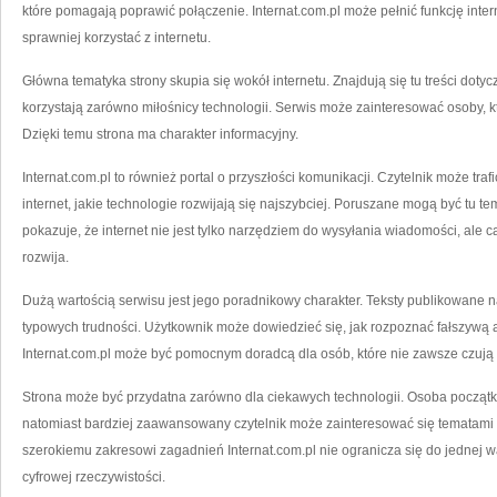
które pomagają poprawić połączenie. Internat.com.pl może pełnić funkcję int
sprawniej korzystać z internetu.
Główna tematyka strony skupia się wokół internetu. Znajdują się tu treści dotycz
korzystają zarówno miłośnicy technologii. Serwis może zainteresować osoby, któ
Dzięki temu strona ma charakter informacyjny.
Internat.com.pl to również portal o przyszłości komunikacji. Czytelnik może tra
internet, jakie technologie rozwijają się najszybciej. Poruszane mogą być tu 
pokazuje, że internet nie jest tylko narzędziem do wysyłania wiadomości, ale ca
rozwija.
Dużą wartością serwisu jest jego poradnikowy charakter. Teksty publikowane
typowych trudności. Użytkownik może dowiedzieć się, jak rozpoznać fałszywą ap
Internat.com.pl może być pomocnym doradcą dla osób, które nie zawsze czują
Strona może być przydatna zarówno dla ciekawych technologii. Osoba początk
natomiast bardziej zaawansowany czytelnik może zainteresować się tematami t
szerokiemu zakresowi zagadnień Internat.com.pl nie ogranicza się do jednej w
cyfrowej rzeczywistości.