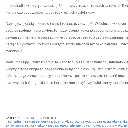
technologii z większą pewnością. Strona łączy treści o trendach cyfrowych. Dzi
która może odpowiadać na potrzeby różnych czytelników.
Największą zaletą takiego serwisu jest jego użyteczność. W świecie, w którym 
osób potrzebuje miejsca, które tłumaczy skomplikowane zagadnienia w prosts
oswajaniu internetu, wyjaśniać nowe pojęcia, ostrzegać przed zagrożeniami i 
narzędzi cyfrowych. To strona dla tych, którzy nie chcą być tylko biernymi użyt
świadomie.
Podsumowując, Internat.com.pl to wartościowy serwis poświęcony internetowi i
wiedzy. Strona obejmuje zagadnienia związane z chmurą. Dzięki szerokiemu z
które szukają zarówno prostych odpowiedzi, jak i ciekawszych omówień nowoc
startowy dla każdego, kto chce lepiej zrozumieć cyfrowy świat i korzystać z in
CATEGORIES:
NOWE TECHNOLOGIE
Tagi:
administracja serwerami
,
agenci AI
,
agroturystyka rodzinne
,
agroturystyk
aktywizacja seniora
,
aktywność po pracy
,
alergie pokarmowe
,
algorytmy
,
Alzhe