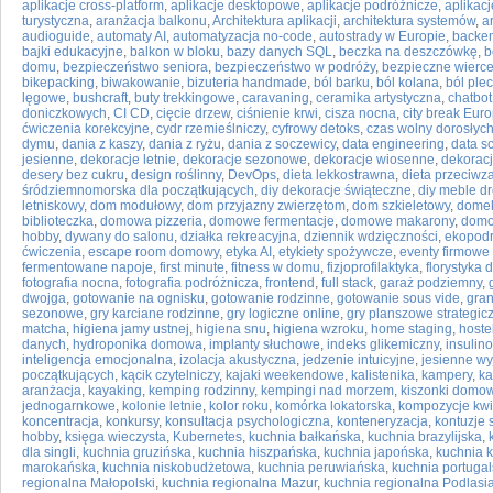
aplikacje cross-platform
,
aplikacje desktopowe
,
aplikacje podróżnicze
,
aplikac
turystyczna
,
aranżacja balkonu
,
Architektura aplikacji
,
architektura systemów
,
a
audioguide
,
automaty AI
,
automatyzacja no-code
,
autostrady w Europie
,
backe
bajki edukacyjne
,
balkon w bloku
,
bazy danych SQL
,
beczka na deszczówkę
,
b
domu
,
bezpieczeństwo seniora
,
bezpieczeństwo w podróży
,
bezpieczne wierc
bikepacking
,
biwakowanie
,
bizuteria handmade
,
ból barku
,
ból kolana
,
ból ple
lęgowe
,
bushcraft
,
buty trekkingowe
,
caravaning
,
ceramika artystyczna
,
chatbot
doniczkowych
,
CI CD
,
cięcie drzew
,
ciśnienie krwi
,
cisza nocna
,
city break Eur
ćwiczenia korekcyjne
,
cydr rzemieślniczy
,
cyfrowy detoks
,
czas wolny dorosłyc
dymu
,
dania z kaszy
,
dania z ryżu
,
dania z soczewicy
,
data engineering
,
data s
jesienne
,
dekoracje letnie
,
dekoracje sezonowe
,
dekoracje wiosenne
,
dekorac
desery bez cukru
,
design roślinny
,
DevOps
,
dieta lekkostrawna
,
dieta przeciwz
śródziemnomorska dla początkujących
,
diy dekoracje świąteczne
,
diy meble d
letniskowy
,
dom modułowy
,
dom przyjazny zwierzętom
,
dom szkieletowy
,
domek
biblioteczka
,
domowa pizzeria
,
domowe fermentacje
,
domowe makarony
,
domo
hobby
,
dywany do salonu
,
działka rekreacyjna
,
dziennik wdzięczności
,
ekopod
ćwiczenia
,
escape room domowy
,
etyka AI
,
etykiety spożywcze
,
eventy firmowe 
fermentowane napoje
,
first minute
,
fitness w domu
,
fizjoprofilaktyka
,
florystyka
fotografia nocna
,
fotografia podróżnicza
,
frontend
,
full stack
,
garaż podziemny
,
dwojga
,
gotowanie na ognisku
,
gotowanie rodzinne
,
gotowanie sous vide
,
gran
sezonowe
,
gry karciane rodzinne
,
gry logiczne online
,
gry planszowe strategic
matcha
,
higiena jamy ustnej
,
higiena snu
,
higiena wzroku
,
home staging
,
hoste
danych
,
hydroponika domowa
,
implanty słuchowe
,
indeks glikemiczny
,
insulin
inteligencja emocjonalna
,
izolacja akustyczna
,
jedzenie intuicyjne
,
jesienne wy
początkujących
,
kącik czytelniczy
,
kajaki weekendowe
,
kalistenika
,
kampery
,
ka
aranżacja
,
kayaking
,
kemping rodzinny
,
kempingi nad morzem
,
kiszonki domo
jednogarnkowe
,
kolonie letnie
,
kolor roku
,
komórka lokatorska
,
kompozycje kw
koncentracja
,
konkursy
,
konsultacja psychologiczna
,
konteneryzacja
,
kontuzje 
hobby
,
księga wieczysta
,
Kubernetes
,
kuchnia bałkańska
,
kuchnia brazylijska
,
dla singli
,
kuchnia gruzińska
,
kuchnia hiszpańska
,
kuchnia japońska
,
kuchnia 
marokańska
,
kuchnia niskobudżetowa
,
kuchnia peruwiańska
,
kuchnia portuga
regionalna Małopolski
,
kuchnia regionalna Mazur
,
kuchnia regionalna Podlasi