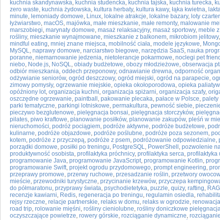
kuchnia skandynawska
,
kuchnia studencka
,
kuchnia tajska
,
kuchnia turecka
,
k
zero waste
,
kuchnia żydowska
,
kultura herbaty
,
kultura kawy
,
łąka kwietna
,
lakt
minute
,
lemoniady domowe
,
Linux
,
lokalne atrakcje
,
lokalne bazary
,
loty czart
łyżwiarstwo
,
macOS
,
majówka
,
małe mieszkanie
,
małe remonty
,
malowanie meb
marszobiegi
,
marynaty domowe
,
masaż relaksacyjny
,
masaż sportowy
,
meble z
rośliny
,
mieszkanie wynajmowane
,
mieszkanie z balkonem
,
mikrobiom jelitowy
mindful eating
,
mniej znane miejsca
,
mobilność ciała
,
modele językowe
,
Mong
MySQL
,
naprawy domowe
,
narciarstwo biegowe
,
narzędzia SaaS
,
nauka prog
poranne
,
niemarnowanie jedzenia
,
nietolerancje pokarmowe
,
noclegi pet frien
niebo
,
Node.js
,
NoSQL
,
obiady budżetowe
,
obozy młodzieżowe
,
obserwacja p
odbiór mieszkania
,
oddech przeponowy
,
odnawianie drewna
,
odporność orga
odżywianie seniorów
,
ogród deszczowy
,
ogród miejski
,
ogród na parapecie
,
og
zimowy pomysły
,
ogrzewanie miejskie
,
opieka okołoporodowa
,
opieka paliaty
opóźniony lot
,
organizacja kuchni
,
organizacja spiżarni
,
organizacja szafy
,
orig
oszczędne ogrzewanie
,
paintball
,
pakowanie plecaka
,
pałace w Polsce
,
palety
parki tematyczne
,
parkingi lotniskowe
,
permakultura
,
pewność siebie
,
pieczeni
pieczywo bezglutenowe
,
pielęgnacja bonsai
,
pielęgnacja storczyków
,
pielęgna
pilates
,
piwo kraftowe
,
planowanie posiłków
,
planowanie zakupów
,
pleśń w mi
nieruchomości
,
podróż pociągiem
,
podróże aktywne
,
podróże budżetowe
,
podr
kulinarne
,
podróże objazdowe
,
podróże poślubne
,
podróże poza sezonem
,
pod
kotem
,
podróże z przyczepą
,
podróże z psem
,
podróżowanie odpowiedzialne
,
porządki domowe
,
posiłki po treningu
,
PostgreSQL
,
PowerShell
,
pozwolenie n
produktywność osobista
,
profilaktyka próchnicy
,
profilaktyka serca
,
profilaktyka
programowanie Java
,
programowanie JavaScript
,
programowanie Kotlin
,
prog
programowanie Swift
,
projekt ogrodu przydomowego
,
prompt engineering
,
pro
przeprawy promowe
,
przerwy ruchowe
,
przesadzanie roślin
,
przetwory owoco
mieście
,
przewodniki turystyczne
,
przycinanie krzewów
,
przyczepa kempingow
do półmaratonu
,
przyprawy świata
,
psychodietetyka
,
puzzle
,
quizy
,
rafting
,
RAG
recenzje kawiarni
,
Redis
,
regeneracja po treningu
,
regulamin osiedla
,
rehabili
rejsy rzeczne
,
relacje partnerskie
,
relaks w domu
,
relaks w ogrodzie
,
renowacja
road trip
,
rolowanie mięśni
,
rośliny cieniolubne
,
rośliny doniczkowe pielęgnacj
oczyszczające powietrze
,
rowery górskie
,
rozciąganie dynamiczne
,
rozciąganie