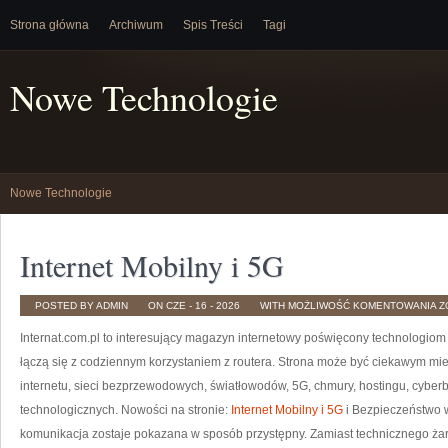
Strona główna
Archiwum
Spis Treści
Tagi
Nowe Technologie
Nowe Technologie
Internet Mobilny i 5G
I
POSTED BY ADMIN
ON CZE - 16 - 2026
WITH
MOŻLIWOŚĆ KOMENTOWANIA
Z
M
I
Internat.com.pl to interesujący magazyn internetowy poświęcony technologiom
5
łączą się z codziennym korzystaniem z routera. Strona może być ciekawym mie
internetu, sieci bezprzewodowych, światłowodów, 5G, chmury, hostingu, cybe
technologicznych. Nowości na stronie:
Internet Mobilny i 5G
i Bezpieczeństwo w
komunikacja zostaje pokazana w sposób przystępny. Zamiast technicznego żarg