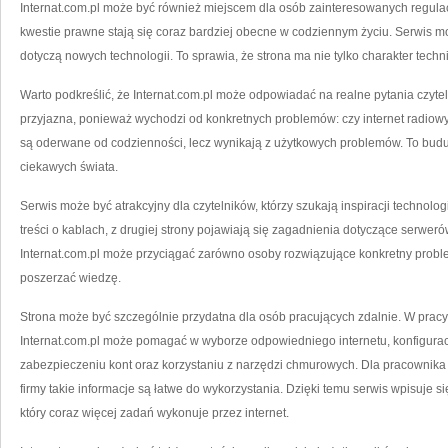
Internat.com.pl może być również miejscem dla osób zainteresowanych regula
kwestie prawne stają się coraz bardziej obecne w codziennym życiu. Serwis m
dotyczą nowych technologii. To sprawia, że strona ma nie tylko charakter techn
Warto podkreślić, że Internat.com.pl może odpowiadać na realne pytania czyteln
przyjazna, ponieważ wychodzi od konkretnych problemów: czy internet radiowy n
są oderwane od codzienności, lecz wynikają z użytkowych problemów. To buduj
ciekawych świata.
Serwis może być atrakcyjny dla czytelników, którzy szukają inspiracji technolo
treści o kablach, z drugiej strony pojawiają się zagadnienia dotyczące serwer
Internat.com.pl może przyciągać zarówno osoby rozwiązujące konkretny problem,
poszerzać wiedzę.
Strona może być szczególnie przydatna dla osób pracujących zdalnie. W pracy 
Internat.com.pl może pomagać w wyborze odpowiedniego internetu, konfiguracj
zabezpieczeniu kont oraz korzystaniu z narzędzi chmurowych. Dla pracownika z
firmy takie informacje są łatwe do wykorzystania. Dzięki temu serwis wpisuje 
który coraz więcej zadań wykonuje przez internet.