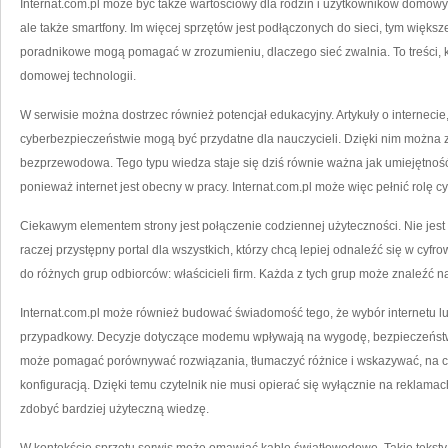
Internat.com.pl może być także wartościowy dla rodzin i użytkowników domowyc
ale także smartfony. Im więcej sprzętów jest podłączonych do sieci, tym więks
poradnikowe mogą pomagać w zrozumieniu, dlaczego sieć zwalnia. To treści, k
domowej technologii.
W serwisie można dostrzec również potencjał edukacyjny. Artykuły o internecie
cyberbezpieczeństwie mogą być przydatne dla nauczycieli. Dzięki nim można z
bezprzewodowa. Tego typu wiedza staje się dziś równie ważna jak umiejętno
ponieważ internet jest obecny w pracy. Internat.com.pl może więc pełnić rolę c
Ciekawym elementem strony jest połączenie codziennej użyteczności. Nie jest t
raczej przystępny portal dla wszystkich, którzy chcą lepiej odnaleźć się w cyfr
do różnych grup odbiorców: właścicieli firm. Każda z tych grup może znaleźć na
Internat.com.pl może również budować świadomość tego, że wybór internetu lu
przypadkowy. Decyzje dotyczące modemu wpływają na wygodę, bezpieczeństwo 
może pomagać porównywać rozwiązania, tłumaczyć różnice i wskazywać, na 
konfiguracją. Dzięki temu czytelnik nie musi opierać się wyłącznie na reklam
zdobyć bardziej użyteczną wiedzę.