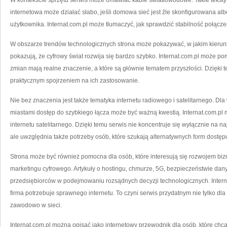
W kontekście sprzętu serwis może omawiać kable światłowodowe. Takie teksty
internetowa może działać słabo, jeśli domowa sieć jest źle skonfigurowana a
użytkownika. Internat.com.pl może tłumaczyć, jak sprawdzić stabilność połączeni
W obszarze trendów technologicznych strona może pokazywać, w jakim kierunku
pokazują, że cyfrowy świat rozwija się bardzo szybko. Internat.com.pl może po
zmian mają realne znaczenie, a które są głównie tematem przyszłości. Dzięki
praktycznym spojrzeniem na ich zastosowanie.
Nie bez znaczenia jest także tematyka internetu radiowego i satelitarnego. D
miastami dostęp do szybkiego łącza może być ważną kwestią. Internat.com.pl m
internetu satelitarnego. Dzięki temu serwis nie koncentruje się wyłącznie na n
ale uwzględnia także potrzeby osób, które szukają alternatywnych form dostępu
Strona może być również pomocna dla osób, które interesują się rozwojem bizne
marketingu cyfrowego. Artykuły o hostingu, chmurze, 5G, bezpieczeństwie da
przedsiębiorców w podejmowaniu rozsądnych decyzji technologicznych. Inter
firma potrzebuje sprawnego internetu. To czyni serwis przydatnym nie tylko dl
zawodowo w sieci.
Internat.com.pl można opisać jako internetowy przewodnik dla osób, które ch