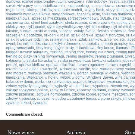
domowa
,
rozwój emocjonalny
,
rutyna wieczorna
,
rytm dobowy
,
rzeźba
,
sałatki
savoir-vivre przy stole
,
ściółkowanie
,
scrapbooking
,
sen sportowca
,
sezonowe 
regionalne
,
skład produktów
,
składanie modeli
,
skrypty bash
,
skrzynka narzęd
śniadania wysokobiałkowe
,
sosy domowe
,
spacer w lesie
,
spiżarnia domowa
,
mieszkaniowa
,
sprzedaż mieszkania
,
sprzęt trekkingowy
,
SQLite
,
stabilizacja
,
s
zachowawcza
,
street food azjatycki
,
strefa relaksu
,
stres przewlekły
,
struktury 
eklektyczny
,
styl japandi
,
styl maksymalistyczny
,
styl mid-century
,
styl minimalis
lokalne
,
survival
,
sushi w domu
,
suszone kwiaty
,
Svelte
,
światło niebieskie
,
świ
szczepienia podróżne
,
szkodniki roślin
,
szlaki górskie
,
szlaki historyczne
,
szlak
szlaki rowerowe rodzinne
,
szlaki winiarskie
,
szlaki zamków
,
tanie noclegi
,
tape
event
,
techniki oddechowe
,
tekstylia domowe
,
teleopieka
,
tempeh przepisy
,
ter
oprogramowania
,
testy integracyjne
,
testy jednostkowe
,
tiny house
,
tłumacz offl
blogger
,
trawnik naturalny
,
trekking
,
trening core
,
trening dla dzieci
,
trening fun
trening po ciąży
,
trening równowagi
,
trening seniorów
,
trening z gumami
,
turyst
kolejowa
,
turystyka literacka
,
turystyka przyrodnicza
,
turystyka sakralna
,
ubezpi
perełki
,
uprawa kiełków
,
uprawa mikroliści
,
uprawa ogórków
,
uprawa papryki
,
u
uszczelnianie okien
,
uważność
,
uzdrowiska
,
vanlife
,
Vue
,
wada postawy
,
wakac
nad morzem
,
wakacje premium
,
wakacje w górach
,
wakacje w Polsce
,
webhoo
mieszkania
,
Wielkanoc w hotelu
,
wilgoć w domu
,
Windows Server
,
wine pairing
balance w domu
,
workshop survivalowy
,
wsparcie kryzysowe
,
wspinaczka górs
zębów
,
wyjazdy integracyjne
,
wyjazdy weekendowe
,
wypalenie zawodowe
,
wy
zakupy spożywcze online
,
zamki w Polsce
,
zapachy do domu
,
zapasy żywnośc
zdrowe przekąski
,
zdrowie hormonalne
,
zdrowie kobiet
,
zdrowie mężczyzn
,
zdr
zdrowy kręgosłup
,
zgłoszenie budowy
,
zgubiony bagaż
,
zielone szkoły
,
zimowe 
żywienie dzieci
,
żywopłot
Comments are closed.
Nowe wpisy:
Archiwa
Stro